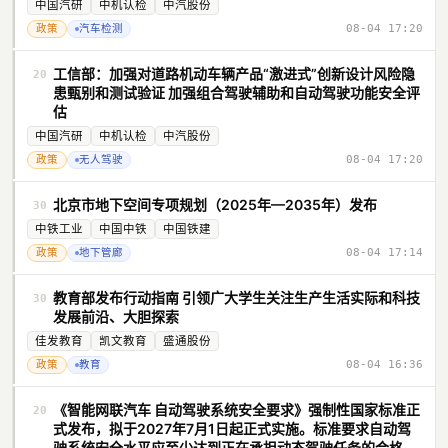
中国汽研
中机认检
中汽股份
政策
汽车检测
08-04 17:20
工信部：加强对道路机动车辆产品“激进式”创新设计风险隐
20
患甄别和测试验证 加强组合驾驶辅助和自动驾驶功能安全评
估
中国汽研
中机认检
中汽股份
政策
无人驾驶
08-04 17:20
北京市地下空间专项规划（2025年—2035年）发布
30
中铁工业
中国中铁
中国铁建
政策
地下管廊
08-04 17:14
教育部发布行动指南 引领广大学生关注生产生活实际和科技
30
发展前沿、大胆探索
佳发教育
凯文教育
盛通股份
政策
教育
08-04 16:36
《智能网联汽车 自动驾驶系统安全要求》强制性国家标准正
20
式发布，拟于2027年7月1日起正式实施。标准要求自动驾
驶系统安全水平应至少达到正在承担动态驾驶任务的合格且