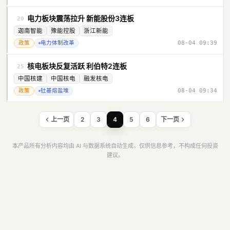
电力板块震荡拉升 新能股份3连板
20
迦南智能
豫能控股
浙江新能
政策
电力体制改革
08-04 09:39
核电板块反复活跃 利伯特2连板
25
中国核建
中国核电
融发核电
政策
钍基熔盐堆
08-04 09:34
上一页
2
3
4
5
6
下一页
本产品所有分析内容均由 AI 与数据系统自动生成，仅供信息参考，不构成任何投资
建议。