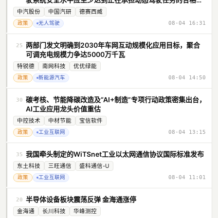
专注驾驶人的水平，同时不得对用户及其他道路使用者造成
中汽股份
中国汽研
德赛西威
不合理安全风险。在此基础上，明确系统在各类场景下执行
政策
无人驾驶
08-04 16:31
动态驾驶任务的安全要求，并明确最小风险策略的触发和执
行要求。
两部门发文明确到2030年车网互动规模化应用目标，聚合
25
可调充电规模力争达5000万千瓦
特锐德
南网科技
优优绿能
政策
新能源汽车
08-04 14:50
碳考核、节能降碳改造及“AI+制造”专项行动政策密集出台，
30
AI工业应用龙头价值重估
中控技术
中材节能
宝信软件
政策
工业互联网
08-04 13:15
我国牵头制定的WiTSnet工业以太网通信协议国际标准发布
35
东土科技
三旺通信
盛科通信-U
政策
工业互联网
08-04 11:01
半导体设备板块震荡反弹 金海通涨停
20
金海通
长川科技
华峰测控