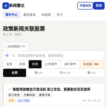
新闻雷达
升级会员
登录
事件中心
概念板块
AI投研
关于
政策新闻关联股票
第 4 页（政策）
自动刷新
60秒
全部
宏观
政策
公司事件
海外事件
自选股
PRO
全部
强
中
弱
>60
40–60
<40
智能驾驶概念开盘活跃 浙江世宝、索菱股份双双涨停
30
浙江世宝
万集科技
豪恩汽电
政策
无人驾驶
08-05 09:25