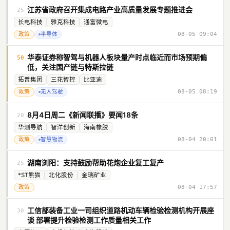
江苏省政府召开集成电路产业高质量发展专题推进会
25
长电科技
雅克科技
通富微电
政策
半导体
08-05 09:04
华泰证券称智驾与机器人板块量产时点临近而市场预期偏
50
低，关注国产链与特斯拉链
拓普集团
三花智控
比亚迪
政策
无人驾驶
08-05 08:19
8月4日周二《新闻联播》要闻18条
20
华测导航
智洋创新
海南橡胶
政策
智慧物流
08-04 20:01
湖南浏阳：支持鼓励帮助花炮企业复工复产
25
*ST熊猫
北化股份
金瑞矿业
政策
08-04 17:57
工信部装备工业一司组织道路机动车辆检验检测机构开展座
30
谈 部署提升检验检测工作质量相关工作