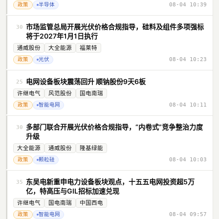
政策
半导体
08-04 10:39
市场监管总局开展光伏价格合规指导，硅料及组件多项强标
30
将于2027年1月1日执行
通威股份
大全能源
福莱特
政策
光伏
08-04 10:23
电网设备板块震荡回升 顺钠股份9天6板
25
许继电气
风范股份
国电南瑞
政策
智能电网
08-04 10:11
多部门联合开展光伏价格合规指导，“内卷式”竞争整治力度
30
升级
大全能源
通威股份
隆基绿能
政策
颗粒硅
08-04 10:03
东吴电新重申电力设备板块观点，十五五电网投资超5万
35
亿，特高压与GIL招标加速兑现
许继电气
国电南瑞
中国西电
政策
智能电网
08-04 09:57