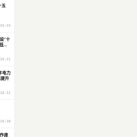
十五
16:33
设“十
低碳
0%；
平大
16:31
会发
绿色
用和
年电力
幅提升
16:31
16:30
作座