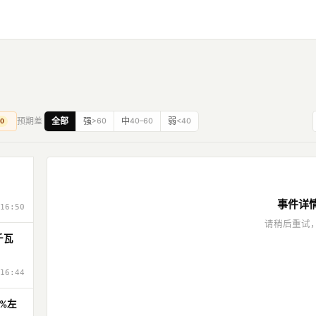
预期差
全部
强
中
弱
>60
40–60
<40
O
事件详
16:50
请稍后重试，事
千瓦
16:44
%左