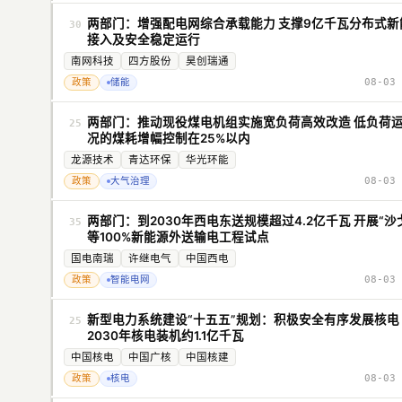
两部门：增强配电网综合承载能力 支撑9亿千瓦分布式新
30
接入及安全稳定运行
南网科技
四方股份
昊创瑞通
政策
储能
08-03 
两部门：推动现役煤电机组实施宽负荷高效改造 低负荷
25
况的煤耗增幅控制在25%以内
龙源技术
青达环保
华光环能
政策
大气治理
08-03 
两部门：到2030年西电东送规模超过4.2亿千瓦 开展“沙
35
等100%新能源外送输电工程试点
国电南瑞
许继电气
中国西电
政策
智能电网
08-03 
新型电力系统建设“十五五”规划：积极安全有序发展核电
25
2030年核电装机约1.1亿千瓦
中国核电
中国广核
中国核建
政策
核电
08-03 