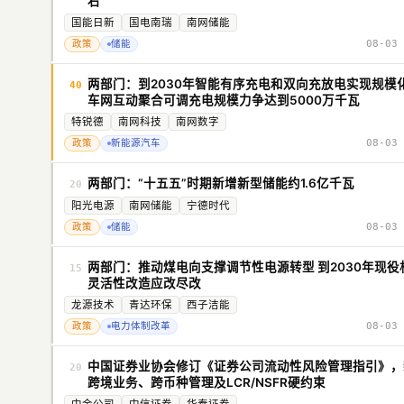
右
国能日新
国电南瑞
南网储能
政策
储能
08-03 
两部门：到2030年智能有序充电和双向充放电实现规模
40
车网互动聚合可调充电规模力争达到5000万千瓦
特锐德
南网科技
南网数字
政策
新能源汽车
08-03 
两部门：“十五五”时期新增新型储能约1.6亿千瓦
20
阳光电源
南网储能
宁德时代
政策
储能
08-03 
两部门：推动煤电向支撑调节性电源转型 到2030年现役
15
灵活性改造应改尽改
龙源技术
青达环保
西子洁能
政策
电力体制改革
08-03 
中国证券业协会修订《证券公司流动性风险管理指引》，
20
跨境业务、跨币种管理及LCR/NSFR硬约束