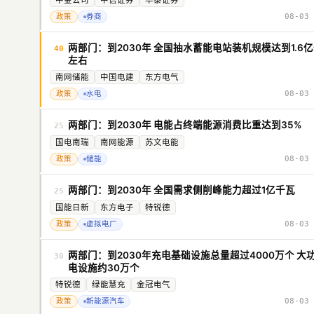
中金公司
中信证券
华泰证券
政策
券商
08-03 
两部门：到2030年 全国抽水蓄能电站装机规模达到1.6
40
左右
南网储能
中国电建
东方电气
政策
水电
08-03 
两部门：到2030年 电能占终端能源消费比重达到35%
25
国电南瑞
南网能源
苏文电能
政策
储能
08-03 
两部门：到2030年 全国需求侧削峰能力超过1亿千瓦
25
国能日新
东方电子
特锐德
政策
虚拟电厂
08-03 
两部门：到2030年充电基础设施总量超过4000万个 大
30
电设施约30万个
特锐德
绿能慧充
金冠电气
政策
新能源汽车
08-03 