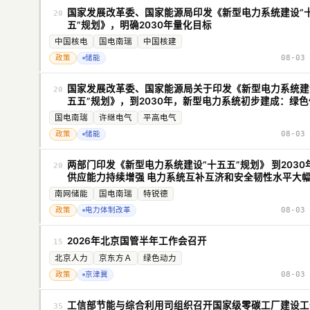
国家发展改革委、国家能源局印发《新型电力系统建设“
20
五”规划》，明确2030年量化目标
中国核电
国电南瑞
中国核建
政策
储能
08-03 
国家发展改革委、国家能源局关于印发《新型电力系统建
20
五五”规划》，到2030年，新型电力系统初步建成：绿色
的电力供给格局基本形成，非化石能源发电量占比达到5
国电南瑞
许继电气
平高电气
电力供应能力持续增强，电力系统互补互济和安全韧性水
政策
储能
08-03 
幅提升，电力供应充裕度保持合理水平，有效满足经济社
展和人民群众美好生活的用电需要；初步建成安全可靠、
低碳、坚强韧性、智能灵活的新型电网，资源配置平台作
两部门印发《新型电力系统建设“十五五”规划》 到2030
20
服务功能充分发挥，实现28亿千瓦。
供应能力持续增强 电力系统互补互济和安全韧性水平大
南网储能
国电南瑞
特锐德
政策
电力体制改革
08-03 
2026年北京国管半年工作会召开
15
北京人力
京东方Ａ
绿色动力
政策
京津冀
08-03 
工信部节能与综合利用司组织召开国家级零碳工厂建设工
35