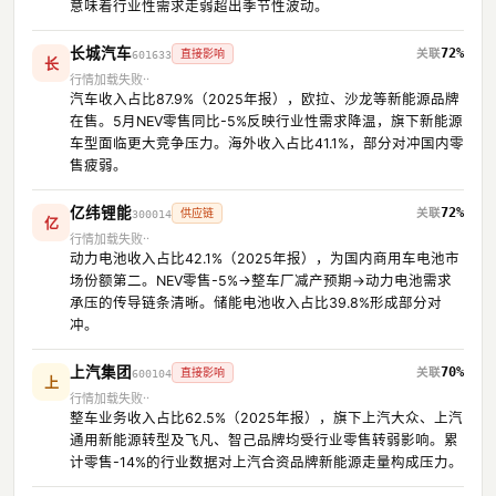
意味着行业性需求走弱超出季节性波动。
长城汽车
72%
直接影响
601633
长
行情加载失败
汽车收入占比87.9%（2025年报），欧拉、沙龙等新能源品牌
在售。5月NEV零售同比-5%反映行业性需求降温，旗下新能源
车型面临更大竞争压力。海外收入占比41.1%，部分对冲国内零
售疲弱。
亿纬锂能
72%
供应链
300014
亿
行情加载失败
动力电池收入占比42.1%（2025年报），为国内商用车电池市
场份额第二。NEV零售-5%→整车厂减产预期→动力电池需求
承压的传导链条清晰。储能电池收入占比39.8%形成部分对
冲。
上汽集团
70%
直接影响
600104
上
行情加载失败
整车业务收入占比62.5%（2025年报），旗下上汽大众、上汽
通用新能源转型及飞凡、智己品牌均受行业零售转弱影响。累
计零售-14%的行业数据对上汽合资品牌新能源走量构成压力。