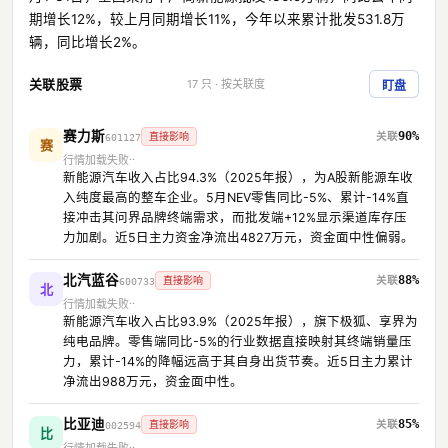
期增长12%，较上月同期增长11%，今年以来累计批发531.8万
辆，同比增长2%。
关联股票
17 只 · 按关联度
盯盘
赛力斯
90%
直接影响
601127
赛
行情加载失败
新能源汽车收入占比94.3%（2025年报），为A股新能源车收
入纯度最高的整车企业。5月NEV零售同比-5%、累计-14%直
接冲击其问界品牌终端需求，而批发端+12%显示渠道库存压
力加剧。近5日主力资金净流出4827万元，资金面中性偏弱。
北汽蓝谷
88%
直接影响
600733
北
行情加载失败
新能源汽车收入占比93.9%（2025年报），旗下极狐、享界为
纯电品牌。零售端同比-5%的行业数据直接映射其终端销量压
力，累计-14%的降幅远高于其自身出货节奏。近5日主力累计
净流出988万元，资金面中性。
比亚迪
85%
直接影响
002594
比