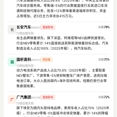
汽车流通服务收入占比56.4%（2025年报），中央企业背景的
汽车综合服务商。零售端-5%的行业数据直接打击其进口车流
通和经销代理业务，批发+12%意味着渠道端库存积压、资金
占用增加。近5日主力净流出415万元。
长安汽车
78%
直接影响
000625
长
行情加载失败
自主品牌销量领先，旗下深蓝、阿维塔等NEV品牌快速增长。
行业NEV零售累计-14%直接挑战其新能源销量目标达成。汽车
制造业收入占比100%（2025年报），纯汽车标的。
国轩高科
75%
供应链
002074
国
行情加载失败
动力电池系统产品收入占比75.6%（2025年报），主要配套
NEV整车厂。下游零售-5%将抑制整车厂排产意愿，进而压缩
电池订单。大众入股后国内+海外双线布局，短期仍受行业零
售疲弱拖累。
广汽集团
72%
直接影响
601238
广
行情加载失败
旗下埃安为国内头部纯电品牌，乘用车收入占比70%（2025年
报）。行业NEV零售-5%直接冲击埃安销量，累计-14%的降幅