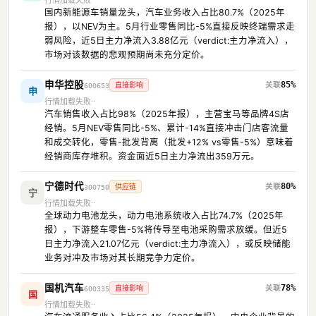
行情加载失败
国内新能源车销量龙头，汽车业务收入占比80.7%（2025年
报），以NEV为主。5月行业零售同比-5%直接反映终端需求走
弱风险，近5日主力净流入3.88亿元（verdict:主力净流入），
市场对该数据的悲观预期尚未充分定价。
申华控股
85%
直接影响
600653
申
行情加载失败
汽车销售收入占比98%（2025年报），主营宝马等品牌4S店
经销。5月NEV零售同比-5%、累计-14%直接冲击门店客流量
和成交转化，零售-批发背离（批发+12% vs零售-5%）意味着
经销商库存堆积。资金面近5日主力净流出359万元。
宁德时代
80%
供应链
300750
宁
行情加载失败
全球动力电池龙头，动力电池系统收入占比74.7%（2025年
报），下游整车零售-5%将传导至电池采购需求放缓。但近5
日主力净流入21.07亿元（verdict:主力净流入），或反映储能
业务对冲及市场对其长期竞争力定价。
国机汽车
78%
直接影响
600335
国
行情加载失败