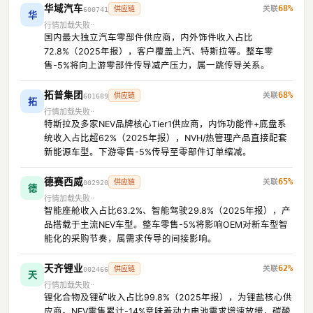
华域汽车
68%
供应链
600741
华
行情加载失败
国内最大独立汽车零部件供应商，内外饰件收入占比
72.8%（2025年报），客户覆盖上汽、特斯拉等。整车零
售-5%将向上游零部件传导减产压力，属一跳传导关系。
拓普集团
68%
供应链
601689
拓
行情加载失败
特斯拉及多家NEV品牌核心Tier1供应商，内饰功能件+底盘系
统收入占比超62%（2025年报），NVH/热管理产品直接配套
新能源车型。下游零售-5%传导至零部件订单缩减。
德赛西威
65%
供应链
002920
德
行情加载失败
智能座舱收入占比63.2%、智能驾驶29.8%（2025年报），产
品搭载于主流NEV车型。整车零售-5%将影响OEM对新车型智
能化的采购节奏，属需求传导的间接影响。
天齐锂业
62%
供应链
002466
天
行情加载失败
锂化合物及锂矿收入占比99.8%（2025年报），为锂盐核心供
应商。NEV零售累计-14%意味着动力电池需求增速放缓，碳酸