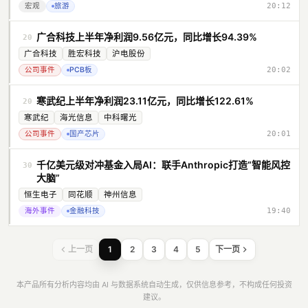
宏观
旅游
20:12
广合科技上半年净利润9.56亿元，同比增长94.39%
20
广合科技
胜宏科技
沪电股份
公司事件
PCB板
20:02
寒武纪上半年净利润23.11亿元，同比增长122.61%
20
寒武纪
海光信息
中科曙光
公司事件
国产芯片
20:01
千亿美元级对冲基金入局AI：联手Anthropic打造“智能风控
30
大脑”
恒生电子
同花顺
神州信息
海外事件
金融科技
19:40
上一页
1
2
3
4
5
下一页
本产品所有分析内容均由 AI 与数据系统自动生成，仅供信息参考，不构成任何投资
建议。