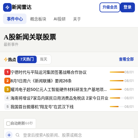
新闻雷达
升级会员
登录
事件中心
概念板块
AI投研
关于
A股新闻关联股票
最新事件
热点
查看全部
7天热门
当天
宁德时代与平陆运河集团签署战略合作协议
1
08/01
8月1日周六《新闻联播》要闻26条
2
08/01
耀鸿电子超50亿元人工智能硬件材料研发生产基地项目在无锡落地
3
08/01
海南将增设7家岛内居民日用消费品免税店 2家今日开业
4
08/01
我国首台掘爆机“翔龙号”在武汉下线
5
08/01
比亚迪7月销量超41.9万辆 海外销售近18万辆
6
08/01
自动刷新
英伟达急寻中国AI基站供应商，联合开发符合海外要求的6G AI-RAN基站
60秒
7
08/06
海南矿业：星之海7月份锂盐总产量达1869吨 创月度产量新高
8
08/01