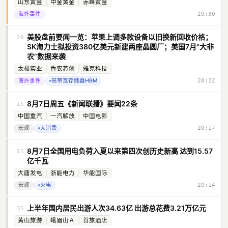
山东黄金
中金黄金
赤峰黄金
海外事件
20:30
美股盘前要闻一览：苹果上调多款设备以旧换新回收价格；
20
SK海力士拟投资380亿美元新建两座晶圆厂；美国7月“大非
农”数据来袭
太极实业
香农芯创
雅克科技
海外事件
高带宽存储器HBM
20:22
8月7日周五《新闻联播》要闻22条
15
中国重汽
一汽解放
中国电影
宏观
大消费
20:17
8月7日全国用电负荷入夏以来第四次创历史新高 达到15.57
15
亿千瓦
大唐发电
浙能电力
华能国际
宏观
火电
20:14
上半年国内居民出游人次34.63亿 出游总花费3.21万亿元
35
黄山旅游
峨眉山Ａ
首旅酒店