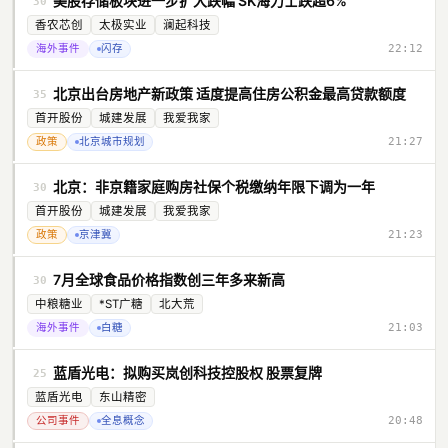
美股存储板块进一步扩大跌幅 SK海力士跌超6%
30
香农芯创
太极实业
澜起科技
海外事件
闪存
22:12
北京出台房地产新政策 适度提高住房公积金最高贷款额度
35
首开股份
城建发展
我爱我家
政策
北京城市规划
21:27
北京：非京籍家庭购房社保个税缴纳年限下调为一年
30
首开股份
城建发展
我爱我家
政策
京津冀
21:23
7月全球食品价格指数创三年多来新高
30
中粮糖业
*ST广糖
北大荒
海外事件
白糖
21:03
蓝盾光电：拟购买岚创科技控股权 股票复牌
25
蓝盾光电
东山精密
公司事件
全息概念
20:48