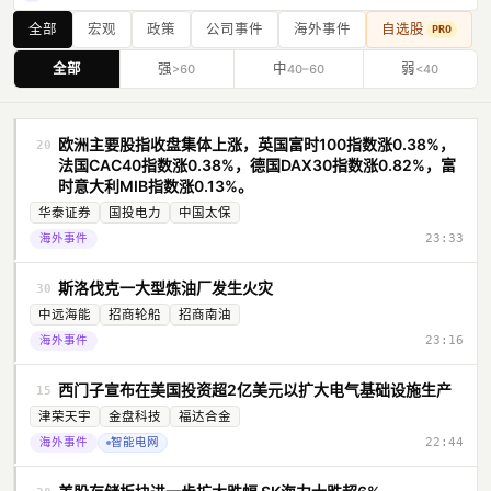
日本古河电工宣布投资1000亿日元扩大光纤产能 目标产能翻倍
9
08/05
全部
宏观
政策
公司事件
海外事件
自选股
PRO
奇瑞集团7月销量27.7万辆 同比增长23.3%
10
08/01
全部
强
中
弱
>60
40–60
<40
欧洲主要股指收盘集体上涨，英国富时100指数涨0.38%，
20
法国CAC40指数涨0.38%，德国DAX30指数涨0.82%，富
时意大利MIB指数涨0.13%。
华泰证券
国投电力
中国太保
海外事件
23:33
斯洛伐克一大型炼油厂发生火灾
30
中远海能
招商轮船
招商南油
海外事件
23:16
西门子宣布在美国投资超2亿美元以扩大电气基础设施生产
15
津荣天宇
金盘科技
福达合金
海外事件
智能电网
22:44