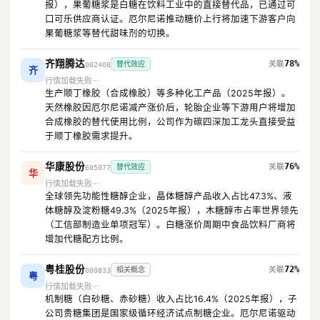
报），果葡糖浆是白糖在饮料工业中的直接替代品，已通过可
口可乐供应商认证。厄尔尼诺推动糖价上行将加速下游客户向
果葡糖浆等替代甜味剂的切换。
齐翔腾达
78%
替代效应
002408
齐
行情加载失败
生产顺丁橡胶（合成橡胶）等多种化工产品（2025年报）。
天然橡胶因厄尔尼诺减产涨价后，轮胎企业等下游用户将增加
合成橡胶的替代使用比例，公司作为碳四深加工龙头直接受益
于顺丁橡胶需求提升。
华康股份
76%
替代效应
605077
华
行情加载失败
全球领先功能性糖醇企业，晶体糖醇产品收入占比47.3%、液
体糖醇及淀粉糖49.3%（2025年报），木糖醇市占率世界领先
（工信部制造业单项冠军）。白糖涨价周期中食品饮料厂商将
增加代糖配方比例。
粤桂股份
72%
相关概念
000833
粤
行情加载失败
机制糖（白砂糖、赤砂糖）收入占比16.4%（2025年报），子
公司贵糖集团是国家级循环经济试点制糖企业。厄尔尼诺驱动