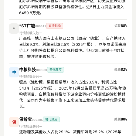
厄尔尼诺极端干旱直接冲击东南亚橡胶产区，历史复盘表明强
厄尔尼诺周期内橡胶具备强价格弹性。近5日主力资金净流入
6459.8万元。
*ST广糖
88%
直接影响
000911
*
行情加载失败
广西唯一地方国有上市糖业公司（原南宁糖业），自产糖收入
占比69.3%、利润占比82.5%（2025年报）。厄尔尼诺带来糖
价上行预期将直接提升公司盈利弹性。但公司目前处于*ST状
态，需注意退市风险。
中粮科技
82%
替代效应
000930
中
行情加载失败
糖类（淀粉糖、果葡糖浆等）收入占比23.5%、利润占比
34.1%（2025年报），2025年12月公告投建平凉25万吨/年淀
粉糖项目。白糖涨价将推动下游企业转向价格更低的淀粉糖替
代，公司作为中粮集团旗下玉米深加工龙头将受益替代需求增
长。
保龄宝
80%
替代效应
002286
保
行情加载失败
淀粉糖及其他收入占比29.1%、减糖甜味剂25.2%（2025年