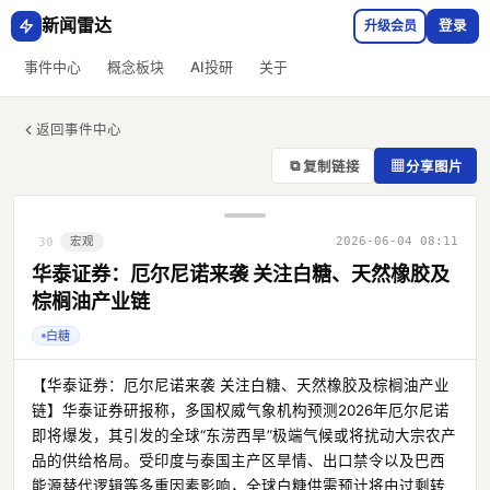
新闻雷达
升级会员
登录
事件中心
概念板块
AI投研
关于
返回事件中心
⧉
▦
复制链接
分享图片
宏观
2026-06-04 08:11
30
华泰证券：厄尔尼诺来袭 关注白糖、天然橡胶及
棕榈油产业链
白糖
【华泰证券：厄尔尼诺来袭 关注白糖、天然橡胶及棕榈油产业
链】华泰证券研报称，多国权威气象机构预测2026年厄尔尼诺
即将爆发，其引发的全球“东涝西旱”极端气候或将扰动大宗农产
品的供给格局。受印度与泰国主产区旱情、出口禁令以及巴西
能源替代逻辑等多重因素影响，全球白糖供需预计将由过剩转