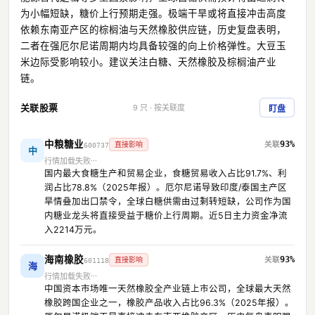
为小幅短缺，糖价上行预期走强。极端干旱或将直接冲击高度
依赖东南亚产区的棕榈油与天然橡胶供应链，历史复盘表明，
二者在强厄尔尼诺周期内均具备较强的向上价格弹性。大豆玉
米边际受影响较小。建议关注白糖、天然橡胶及棕榈油产业
链。
关联股票
9 只 · 按关联度
盯盘
中粮糖业
93%
直接影响
600737
中
行情加载失败
国内最大食糖生产和贸易企业，食糖贸易收入占比91.7%、利
润占比78.8%（2025年报）。厄尔尼诺导致印度/泰国主产区
旱情叠加出口禁令，全球白糖供需由过剩转短缺，公司作为国
内糖业龙头将直接受益于糖价上行周期。近5日主力资金净流
入2214万元。
海南橡胶
93%
直接影响
601118
海
行情加载失败
中国资本市场唯一天然橡胶全产业链上市公司，全球最大天然
橡胶跨国企业之一，橡胶产品收入占比96.3%（2025年报）。