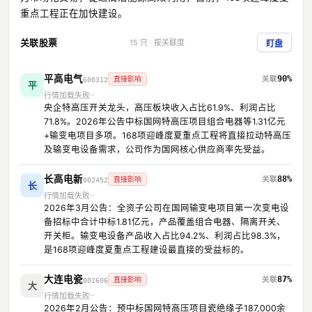
重点工程正在加快建设。
关联股票
15 只 · 按关联度
盯盘
平高电气
90%
直接影响
600312
平
行情加载失败
央企特高压开关龙头，高压板块收入占比61.9%、利润占比
71.8%。2026年公告中标国网特高压项目组合电器等1.31亿元
+输变电项目多项。168项迎峰度夏重点工程将直接拉动特高压
及输变电设备需求，公司作为国网核心供应商率先受益。
长高电新
88%
直接影响
002452
长
行情加载失败
2026年3月公告：全资子公司在国网输变电项目第一次变电设
备招标中合计中标1.81亿元，产品覆盖组合电器、隔离开关、
开关柜。输变电设备产品收入占比94.2%、利润占比98.3%，
是168项迎峰度夏重点工程建设最直接的受益标的。
大连电瓷
87%
直接影响
002606
大
行情加载失败
2026年2月公告：预中标国网特高压项目瓷绝缘子187,000余