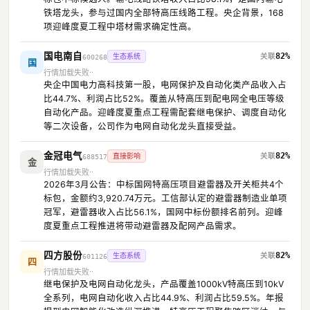
铁塔龙头，参与过国内全部特高压线路工程。央企背景，168
项迎峰度夏工程中塔材需求确定性高。
国电南自
82%
生态系统
600268
国
行情加载失败
央企中国电力高科技第一股，电网保护及自动化类产品收入占
比44.7%、利润占比52%。覆盖从特高压到配电网全电压等级
自动化产品。迎峰度夏重点工程需配套继电保护、调度自动化
等二次设备，公司作为电网自动化龙头直接受益。
金冠电气
82%
直接影响
688517
金
行情加载失败
2026年3月公告：中标国网特高压项目避雷器及开关柜共4个
标包，金额约3,920.74万元。工信部认定的避雷器制造业单项
冠军，避雷器收入占比56.1%，国网中标份额排名前列。迎峰
度夏重点工程推进将带动避雷器及配网产品需求。
四方股份
82%
生态系统
601126
四
行情加载失败
继电保护及电网自动化龙头，产品覆盖1000kV特高压到10kV
全系列，电网自动化收入占比44.9%、利润占比59.5%。年报