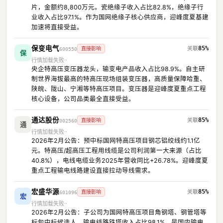
片，金额约8,800万元。瓷绝缘子收入占比82.8%，绝缘子行
业收入占比97.1%。作为国网绝缘子核心供应商，迎峰度夏基建
加速将直接受益。
保变电气
85%
直接影响
600550
保
行情加载失败
央企特高压变压器龙头，输变电产品收入占比98.9%。自主研
制世界海拔最高的特高压现场组装变压器，高质量保障哈重、
陕皖、陇山、宁湘等特高压项目。变压器是迎峰度夏重点工程
核心设备，公司品类最全直接受益。
通达股份
85%
直接影响
002560
通
行情加载失败
2026年2月公告：预中标国网特高压项目钢芯铝绞线约1.1亿
元。特高压/超高压工程用线缆是公司利润第一大来源（占比
40.8%），电线电缆业务2025年营收同比+26.78%。迎峰度夏
重点工程输电线路建设直接拉动导线需求。
宏盛华源
85%
直接影响
601096
宏
行情加载失败
2026年2月公告：子公司为国网特高压项目角钢塔、钢管塔等
标包中标候选人。输电线路铁塔收入占比98.1%，是国内输电