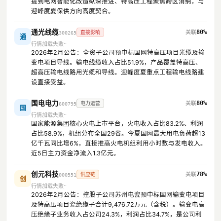
提到电网智能化改造纵深推进、特高压工程聚焦跨区消纳，与
迎峰度夏保供方向高度契合。
通光线缆
80%
直接影响
300265
通
行情加载失败
2026年2月公告：全资子公司预中标国网特高压项目光缆及输
变电项目导线。输电线缆收入占比51.9%，产品覆盖特高压、
超高压输电线路用光缆和导线。迎峰度夏重点工程输电线路建
设直接受益。
国电电力
80%
电力运营
600795
国
行情加载失败
国家能源集团核心火电上市平台，火电收入占比83.2%、利润
占比58.9%，机组分布全国29省。今夏国网最大用电负荷超13
亿千瓦同比增6%，直接推高火电机组利用小时数与发电收入。
近5日主力资金净流入1.3亿元。
创元科技
78%
供应链
000551
创
行情加载失败
2026年2月公告：控股子公司苏州电瓷预中标国网输变电项目
及特高压项目瓷绝缘子合计9,476.72万元（含税）。输变电高
压绝缘子业务收入占公司24.3%，利润占比34.7%，是公司利