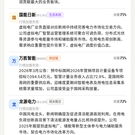
润贡献最大的业务板块。
国能日新
75%
生态系统
301162
国
行情加载失败
虚拟电厂业务直接对应新闻中持续完善电力市场化交易方向。
公司虚拟电厂智慧运营管理系统可聚合可调负荷、分布式光伏
等资源参与电能量市场和辅助服务市场。在用电负荷创新高、
需求响应重要性提升背景下，虚拟电厂调度价值凸显。
万胜智能
75%
供应链
300882
万
行情加载失败
2026年3月公告：预中标国网2026年营销项目计量设备专项
招标7,094.54万元。智慧计量业务收入占比72.9%，是国网和
南网的重要供应商。迎峰度夏期间智能电表及用电信息采集系
统需求量增加，公司直接受益于国网采购放量。
龙源电力
72%
相关概念
001289
龙
行情加载失败
中国风电龙头，新闻明确提及促进清洁能源高效利用。在用电
负荷创新高背景下清洁能源发电量占比将持续提升。公司
2025年报提到虚拟电厂、储能等新型主体参与电力辅助服务
市场，契合电力市场化改革方向。