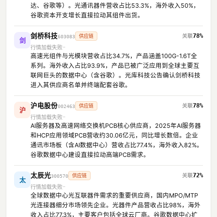
达、谷歌等）。光通讯器件营收占比53.3%，海外收入50%，
谷歌资本开支增长直接拉动其组件出货。
剑桥科技
78%
供应链
603083
剑
行情加载失败
高速光组件与光模块营收占比34.7%，产品涵盖100G-1.6T全
系列。海外收入占比93.9%，产品已被广泛应用到全球主要互
联网巨头的数据中心（含谷歌）。光库科技公告确认剑桥科技
进入其供应商名单并终端配套谷歌。
沪电股份
78%
供应链
002463
沪
行情加载失败
AI服务器及高速网络交换机PCB核心供应商，2025年AI服务器
和HCP应用领域PCB营收约30.06亿元，同比增长数倍。企业
通讯市场板（含AI数据中心）营收占比77.4%，海外收入82%。
谷歌数据中心建设直接拉动高端PCB需求。
太辰光
72%
供应链
300570
太
行情加载失败
全球数据中心光互联器件需求的重要供应商，国内MPO/MTP
光连接器细分市场领先企业。光器件产品营收占比98%，海外
收入占比77.3%，主要客户包括全球云厂商。谷歌数据中心扩