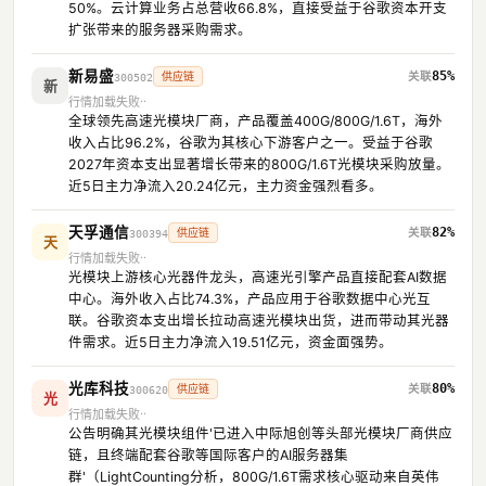
50%。云计算业务占总营收66.8%，直接受益于谷歌资本开支
扩张带来的服务器采购需求。
新易盛
85%
供应链
300502
新
行情加载失败
全球领先高速光模块厂商，产品覆盖400G/800G/1.6T，海外
收入占比96.2%，谷歌为其核心下游客户之一。受益于谷歌
2027年资本支出显著增长带来的800G/1.6T光模块采购放量。
近5日主力净流入20.24亿元，主力资金强烈看多。
天孚通信
82%
供应链
300394
天
行情加载失败
光模块上游核心光器件龙头，高速光引擎产品直接配套AI数据
中心。海外收入占比74.3%，产品应用于谷歌数据中心光互
联。谷歌资本支出增长拉动高速光模块出货，进而带动其光器
件需求。近5日主力净流入19.51亿元，资金面强势。
光库科技
80%
供应链
300620
光
行情加载失败
公告明确其光模块组件'已进入中际旭创等头部光模块厂商供应
链，且终端配套谷歌等国际客户的AI服务器集
群'（LightCounting分析，800G/1.6T需求核心驱动来自英伟