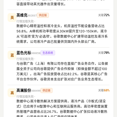
容直接带动其光器件出货量增长。
英维克
72%
供应链
002837
英
行情加载失败
数据中心精密温控和液冷龙头，机房温控节能设备营收占比
56.8%。AI单机柜功率密度从30kW提升至120-150kW，液冷
从'可选项'变为'必选项'。谷歌数据中心扩建带动温控及液冷系
统需求，公司液冷产品已批量供货国内外头部云厂商。
蓝色光标
70%
生态系统
300058
蓝
行情加载失败
与谷歌广告（上海）有限公司存在直接广告业务合作，公告披
露全资子公司向谷歌提供广告合作担保（担保金额不超过100
万美元）。出海广告投放营收占比82.2%，谷歌是其核心广告
平台合作伙伴。谷歌资本支出扩张对应广告业务生态增长。
高澜股份
68%
供应链
300499
高
行情加载失败
数据中心液冷散热解决方案提供商，液冷产品（冷板式/浸没
式）已应用于AI智算中心和互联网云服务商。高功率密度装置
热管理产品营收占比26.7%，谷歌数据中心扩张拉动液冷散热
需求，公司产品已进入云厂商供应链体系。