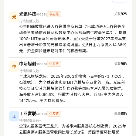
光迅科技
92%
供应链
002281
光
行情加载失败
公告明确披露已进入谷歌供应商名单（'已成功进入...谷歌等全
球最主要通信设备商和数据中心运营商的供应商名单'），提供
100G-1.6T全系列高速光模块，直接受益于谷歌2027年资本支
出显著增长带来的光模块采购增量。近5日主力净流入14.88亿
元，资金面验证市场对事件的积极预期。
中际旭创
90%
供应链
300308
中
行情加载失败
全球光模块龙头，2025年800G光模块市占率约37%（ICC讯
石数据），为全球首家实现1.6T光模块商业化的厂商。光库科
技公告证实其光模块终端配套谷歌等国际客户AI服务器集群。
海外收入占比90.6%，谷歌为其核心客户。近5日主力净流入
14.17亿元，主力持续看多。
工业富联
88%
供应链
601138
工
行情加载失败
全球AI服务器代工龙头，为谷歌AI服务器核心制造商。2025年
云服务商AI服务器营收同比增长超3倍，第四季度环比增超