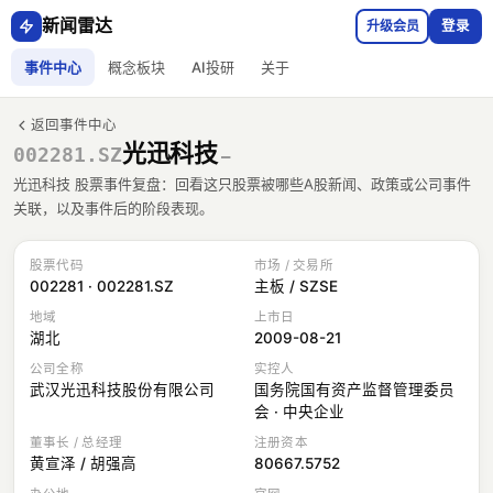
新闻雷达
升级会员
登录
事件中心
概念板块
AI投研
关于
返回事件中心
光迅科技
002281.SZ
—
光迅科技 股票事件复盘：回看这只股票被哪些A股新闻、政策或公司事件
关联，以及事件后的阶段表现。
股票代码
市场 / 交易所
002281 · 002281.SZ
主板 / SZSE
地域
上市日
湖北
2009-08-21
公司全称
实控人
武汉光迅科技股份有限公司
国务院国有资产监督管理委员
会 · 中央企业
董事长 / 总经理
注册资本
黄宣泽 / 胡强高
80667.5752