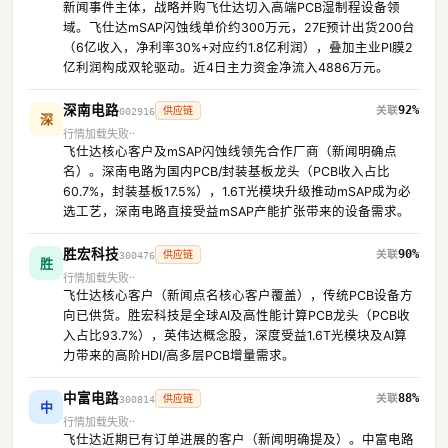
新闻事件主体，战略并购飞仕达切入高端PCB湿制程设备领
域。飞仕达mSAP闪蚀线单价约300万元，27E预计出货200台
（6亿收入，净利率30%+对应约1.8亿利润），叠加主业PI膜2
亿利润构成双轮驱动。近4日主力资金净流入4886万元。
深南电路
92%
供应链
002916
深
行情加载失败
飞仕达核心客户及mSAP闪蚀线领先合作厂商（新闻明确点
名）。深南电路为国内PCB/封装基板龙头（PCB收入占比
60.7%，封装基板17.5%），1.6T光模块升级推动mSAP成为必
选工艺，深南电路直接受益mSAP产能扩张带来的设备需求。
胜宏科技
90%
供应链
300476
胜
行情加载失败
飞仕达核心客户（新闻点名核心客户覆盖），传统PCB设备方
向已供货。胜宏科技是全球AI及高性能计算PCB龙头（PCB收
入占比93.7%），英伟达概念股，深度受益1.6T光模块及AI算
力带来的高阶HDI/高多层PCB增量需求。
中富电路
88%
供应链
300814
中
行情加载失败
飞仕达近期已有订单进展的客户（新闻明确提及）。中富电路