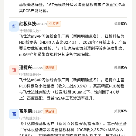
基板概念标签，1.6T光模块升级及陶瓷基板需求扩张直接拉动
其PCB产能配套。
红板科技
85%
供应链
603459
红
行情加载失败
飞仕达mSAP闪蚀线合作厂商（新闻明确点名）。红板科技为
HDI板龙头（HDI收入占比62.4%），2026年4月新上市，产品
覆盖类载板/IC载板，与飞仕达精密蚀刻湿制程设备深度配套，
mSAP产能紧张直接利好其设备供应保障。
迅捷兴
85%
供应链
688655
迅
行情加载失败
飞仕达mSAP闪蚀线合作厂商（新闻明确点名）。迅捷兴主营
PCB样板及小批量板（收入占比93.5%），其高精度PCB制程
与飞仕达蚀刻能力（线宽/线距30μm以下、蚀刻因子4.0以
上）高度匹配，受益mSAP工艺渗透率提升。
富乐德
82%
供应链
301297
富
行情加载失败
飞仕达陶瓷基板客户（新闻点名富乐德/富乐华）。富乐德主营
半导体设备洗净及陶瓷基板材料（DCB收入35.7%+AMB收入
25.8%），其陶瓷覆铜基板制造需精密蚀刻工序，与飞仕达设