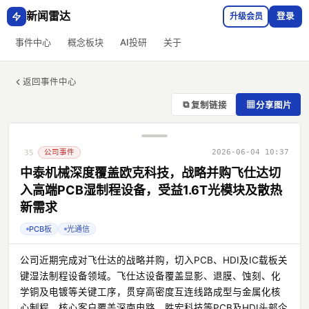
新闻雷达
升级会员
登录
事件中心
概念板块
AI投研
关于
返回事件中心
⧉
▦
复制链接
分享图片
公司事件
2026-06-04 10:37
35
中泰机械深度覆盖欧克科技，战略并购飞仕达切
入高端PCB湿制程设备，受益1.6T光模块及散热
新需求
PCB板
光通信
公司近期完成对飞仕达的战略并购，切入PCB、HDI及IC载板关
键湿法制程设备领域。飞仕达设备覆盖显影、退膜、蚀刻、化
学铜及电镀等关键工序，贯穿高密度互连线路成型与金属化核
心制程，核心客户覆盖深南电路、胜宏科技等PCB及HDI头部企