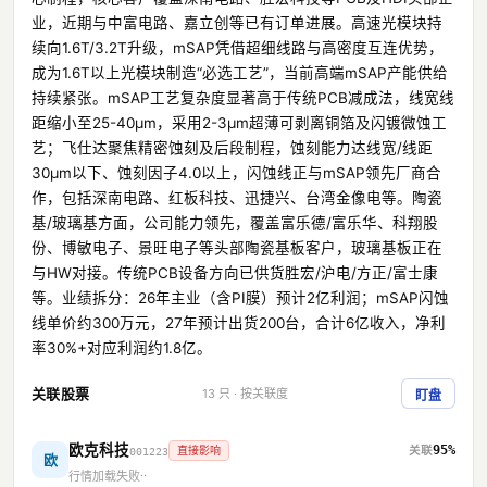
业，近期与中富电路、嘉立创等已有订单进展。高速光模块持
续向1.6T/3.2T升级，mSAP凭借超细线路与高密度互连优势，
成为1.6T以上光模块制造“必选工艺”，当前高端mSAP产能供给
持续紧张。mSAP工艺复杂度显著高于传统PCB减成法，线宽线
距缩小至25-40μm，采用2-3μm超薄可剥离铜箔及闪镀微蚀工
艺；飞仕达聚焦精密蚀刻及后段制程，蚀刻能力达线宽/线距
30μm以下、蚀刻因子4.0以上，闪蚀线正与mSAP领先厂商合
作，包括深南电路、红板科技、迅捷兴、台湾金像电等。陶瓷
基/玻璃基方面，公司能力领先，覆盖富乐德/富乐华、科翔股
份、博敏电子、景旺电子等头部陶瓷基板客户，玻璃基板正在
与HW对接。传统PCB设备方向已供货胜宏/沪电/方正/富士康
等。业绩拆分：26年主业（含PI膜）预计2亿利润；mSAP闪蚀
线单价约300万元，27年预计出货200台，合计6亿收入，净利
率30%+对应利润约1.8亿。
关联股票
13 只 · 按关联度
盯盘
欧克科技
95%
直接影响
001223
欧
行情加载失败