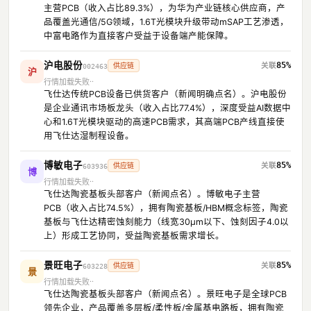
主营PCB（收入占比89.3%），为华为产业链核心供应商，产
品覆盖光通信/5G领域，1.6T光模块升级带动mSAP工艺渗透，
中富电路作为直接客户受益于设备端产能保障。
沪电股份
85%
供应链
002463
沪
行情加载失败
飞仕达传统PCB设备已供货客户（新闻明确点名）。沪电股份
是企业通讯市场板龙头（收入占比77.4%），深度受益AI数据中
心和1.6T光模块驱动的高速PCB需求，其高端PCB产线直接使
用飞仕达湿制程设备。
博敏电子
85%
供应链
603936
博
行情加载失败
飞仕达陶瓷基板头部客户（新闻点名）。博敏电子主营
PCB（收入占比74.5%），拥有陶瓷基板/HBM概念标签，陶瓷
基板与飞仕达精密蚀刻能力（线宽30μm以下、蚀刻因子4.0以
上）形成工艺协同，受益陶瓷基板需求增长。
景旺电子
85%
供应链
603228
景
行情加载失败
飞仕达陶瓷基板头部客户（新闻点名）。景旺电子是全球PCB
领先企业，产品覆盖多层板/柔性板/金属基电路板，拥有陶瓷