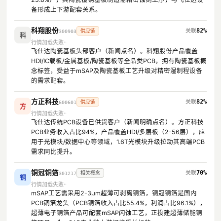
备形成上下游配套关系。
科翔股份
82%
供应链
300903
科
行情加载失败
飞仕达陶瓷基板头部客户（新闻点名）。科翔股份产品覆盖
HDI/IC载板/金属基板/陶瓷基板等全品类PCB，拥有陶瓷基板概
念标签，受益于mSAP及陶瓷基板工艺升级对精密湿制程设备
的需求配套。
方正科技
82%
供应链
600601
方
行情加载失败
飞仕达传统PCB设备已供货客户（新闻明确点名）。方正科技
PCB业务收入占比94%，产品覆盖HDI/多层板（2-56层），应
用于光模块/数据中心等领域，1.6T光模块升级拉动其高端PCB
需求同比提升。
铜冠铜箔
70%
相关概念
301217
铜
行情加载失败
mSAP工艺需采用2-3μm超薄可剥离铜箔，铜冠铜箔是国内
PCB铜箔龙头（PCB铜箔收入占比55.4%，利润占比96.1%），
超薄电子铜箔产品可配套mSAP闪蚀工艺，正投建超薄储能铜