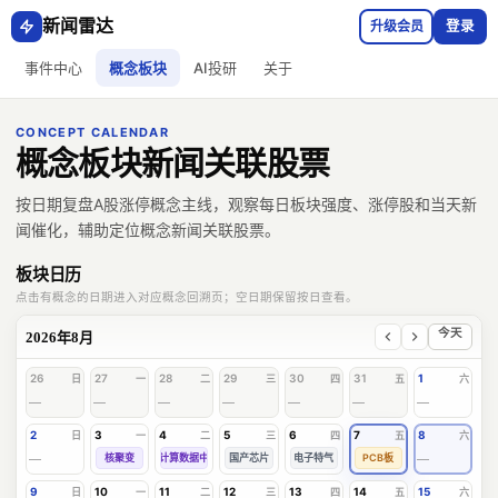
新闻雷达
升级会员
登录
事件中心
概念板块
AI投研
关于
CONCEPT CALENDAR
概念板块新闻关联股票
按日期复盘A股涨停概念主线，观察每日板块强度、涨停股和当天新
闻催化，辅助定位概念新闻关联股票。
板块日历
点击有概念的日期进入对应概念回溯页；空日期保留按日查看。
今天
2026年8月
26
27
28
29
30
31
1
日
一
二
三
四
五
六
—
—
—
—
—
—
—
2
3
4
5
6
7
8
日
一
二
三
四
五
六
—
核聚变
云计算数据中心
国产芯片
电子特气
PCB板
—
9
10
11
12
13
14
15
日
一
二
三
四
五
六