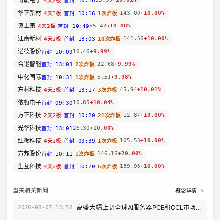
博敏电子
15.93
+10.01%
首封 10:16
4天2板
华正新材
143.00
+10.00%
首封 10:16
1次炸板
4天3板
奥士康
55.42
+10.00%
首封 10:49
4天2板
江南新材
141.66
+10.00%
首封 13:03
10次炸板
4天2板
诺德股份
10.46
+9.99%
首封 10:09
合锻智能
22.68
+9.99%
首封 13:03
2次炸板
中化国际
5.51
+9.98%
首封 10:31
1次炸板
东材科技
45.94
+10.01%
首封 13:17
3次炸板
4天3板
依顿电子
10.85
+10.04%
首封 09:30
方正科技
12.87
+10.00%
首封 10:20
21次炸板
2天2板
光华科技
26.30
+10.00%
首封 13:01
红板科技
105.58
+10.00%
首封 09:39
1次炸板
4天2板
方邦股份
146.16
+20.00%
首封 10:11
1次炸板
生益科技
139.98
+10.00%
首封 10:20
6次炸板
4天2板
当天相关新闻
概念详情 →
高盛大幅上调全球AI服务器PCB和CCL市场规模指引，mSAP成未来最确定增量，多家设备企业订单亮眼
2026-08-07 13:58