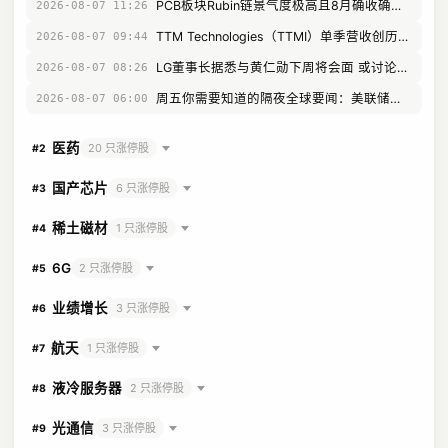
PCB板块Rubin链景气度极高且8月确收确定性强，非AI PCB涨价修复获持续验证
2026-08-07 11:26
TTM Technologies（TTMI）单季营收创历史新高，业绩盈利拐点全面确立，映射高阶AI PCB与国防微系统
2026-08-07 09:44
LG董事长据悉与黄仁勋下周将会面 或讨论实体AI和智能工厂
2026-08-07 08:26
周五你需要知道的隔夜全球要闻：美联储加息预期增强，高盛大幅上调AI服务器PCB和CCL预测，英伟达考虑下调Rubin Ultra芯片显存容量，伊朗推进涉霍尔木兹海峡通行规则法案
2026-08-07 06:00
医药
20 只涨停股
#2
国产芯片
6 只涨停股
#3
稀土磁材
1 只涨停股
#4
6G
2 只涨停股
#5
业绩增长
3 只涨停股
#6
航天
1 只涨停股
#7
液冷服务器
2 只涨停股
#8
光通信
3 只涨停股
#9