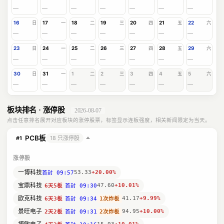
—
—
—
—
—
—
—
16
17
18
19
20
21
22
日
一
二
三
四
五
六
—
—
—
—
—
—
—
23
24
25
26
27
28
29
日
一
二
三
四
五
六
—
—
—
—
—
—
—
30
31
1
2
3
4
5
日
一
二
三
四
五
六
—
—
—
—
—
—
—
板块排名 · 涨停股
2026-08-07
点击任意排名展开对应板块的涨停股票，标签显示连板强度，相关新闻限定为当天。
PCB板
18 只涨停股
#1
涨停股
一博科技
53.33
+20.00%
首封 09:57
宝鼎科技
47.60
+10.01%
首封 09:30
6天5板
欧克科技
41.17
+9.99%
首封 09:34
1次炸板
6天3板
景旺电子
94.95
+10.00%
首封 09:31
2次炸板
2天2板