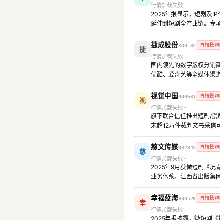
行情加载失败
2025年报显示，短剧及I
延伸到短剧全产业链。专
捷成股份
直接影响
300182
捷
行情加载失败
国内领先的数字版权分销商
优酷、爱奇艺等全媒体渠
视觉中国
直接影响
000681
视
行情加载失败
旗下联合信任推出短剧/漫
末超12万件裁判文书采信
慈文传媒
直接影响
002343
慈
行情加载失败
2025年9月获微短剧《
业务体系。江西省出版集
幸福蓝海
直接影响
300528
幸
行情加载失败
2025年报披露，微短剧