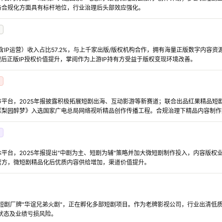
与合规化方面具有标杆地位，行业治理后头部效应强化。
（含IP运营）收入占比57.2%，与上千家出版/版权机构合作，拥有海量正版数字内容
理后正版IP授权价值提升，掌阅作为上游IP持有方受益于版权变现环境改善。
平台，2025年报披露积极拓展短剧出海、互动影游等新赛道；联合出品红果精品短剧
《梨园醉梦》入选国家广电总局网络视听精品创作传播工程。合规治理下精品内容制作
台，2025年报提出"中剧为主、短剧为辅"策略并加大微短剧制作投入，内容版权业务收
营方，微短剧精品化后优质内容供给增加，渠道价值提升。
建短剧厂牌"华谊兄弟火剧"，正在孵化多部短剧项目。作为老牌影视公司，行业出清低质
状态及业绩亏损风险。