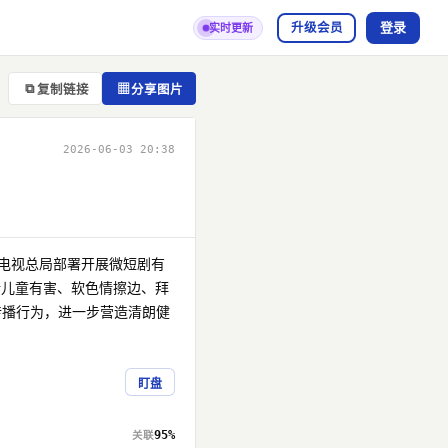
登录
升级会员
实时更新
⧉
▦
复制链接
分享图片
2026-06-03 20:38
电视总局部署开展微短剧有
涉儿童有害、软色情擦边、拜
传播行为，进一步营造清朗健
盯盘
95%