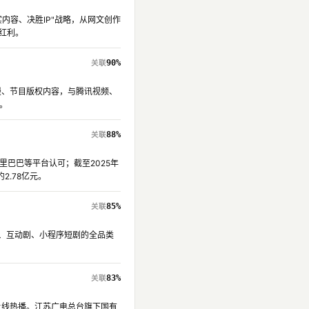
实内容、决胜IP"战略，从网文创作
红利。
90%
动漫、节目版权内容，与腾讯视频、
。
88%
里巴巴等平台认可；截至2025年
.78亿元。
85%
剧、互动剧、小程序短剧的全品类
83%
上线热播。江苏广电总台旗下国有