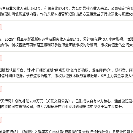
P衍生品业务收入占比54.1%、利润占比57.4%，为公司最核心收入来源。公司锚定"夯
项治理出清低质盗版内容，作为头部IP运营和短剧出品方直接受益于行业净化与正版化
，2025年报显示影视版权运营及服务收入占85.1%，累计拥有超10万小时影视、
道合作。侵权盗版专项治理直接利好手握海量正版版权的分销商，版权价值重估空间大
剧版权认证平台，针对"开播即盗版"痛点实现"创作即确权、发布即保护"，获抖音、阿
可信时间戳证据。侵权盗版治理下，版权认证技术服务需求激增，5日主力资金净流入约2
况青天传奇》创制补助200万元（关联交易公告），已形成以自有IP为核心、涵盖微短
团控股的国有影视公司，作为合规标杆在行业专项治理出清中受益于集中度提升。
《神兽河行纪》《破晓》入选国家广电总局"跟着微短剧去旅行"创作计划；多部微短剧