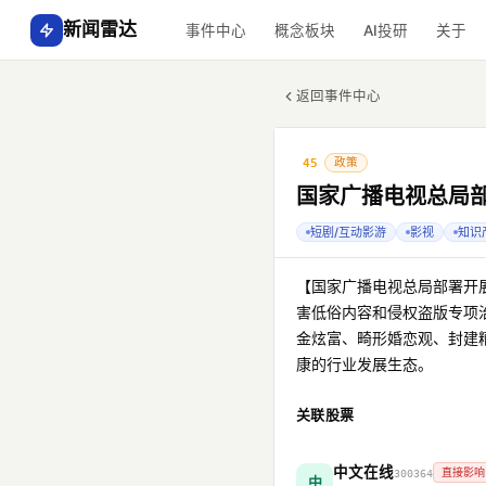
新闻雷达
事件中心
概念板块
AI投研
关于
返回事件中心
政策
45
国家广播电视总局
短剧/互动影游
影视
知识
【国家广播电视总局部署开
害低俗内容和侵权盗版专项
金炫富、畸形婚恋观、封建
康的行业发展生态。
关联股票
中文在线
直接影响
300364
中