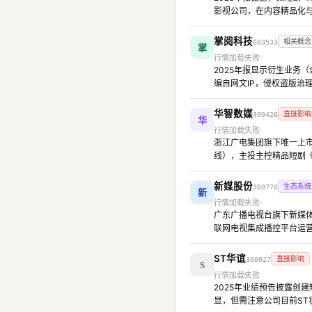
影视公司，在内容精品化
掌阅科技
相关概念
603533
掌
行情加载失败
2025年报显示衍生业务
编自网文IP，侵权盗版治
华智数媒
直接影响
300426
华
行情加载失败
浙江广电集团旗下唯一上市
线），主投主控精品短剧
新媒股份
生态系统
300770
新
行情加载失败
广东广播电视台旗下新媒体平
联网电视集成播控平台运
ST华谊
直接影响
300027
S
行情加载失败
2025年业绩预告披露创
显，但需注意公司目前ST