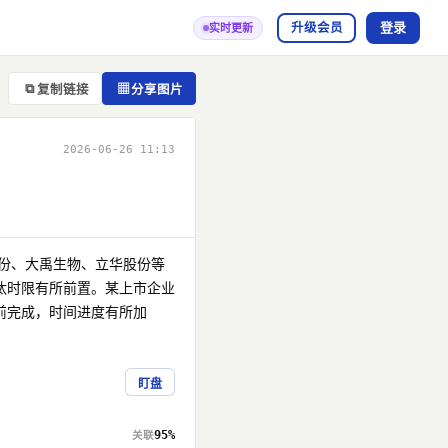
登录
升级会员
实时更新
⧉
▦
复制链接
分享图片
2026-06-26 11:13
份、大禹生物、立华股份等
汰时限有所前置。某上市企业
前完成，时间进度有所加
盯盘
95%