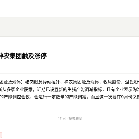
神农集团触及涨停
集团触及涨停】猪肉概念异动拉升，神农集团触及涨停，牧原股份、温氏股
者从多家企业获悉，近期已设置新的生猪产能调减指标，且有企业表示淘
期的产能调控会议，会进行一定数量的产能调减，而且这一次要在9月份之
17 只 · 按关联度