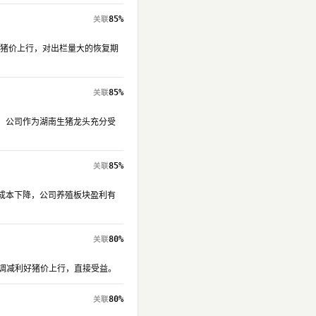
85%
推动猪价上行，对出栏量大的恢复期
85%
回暖，公司作为湖南生猪龙头充分受
85%
饲料成本下降，公司养殖板块盈利有
80%
产能调减利好猪价上行，直接受益。
80%