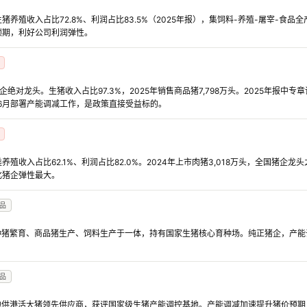
养殖收入占比72.8%、利润占比83.5%（2025年报），集饲料-养殖-屠宰-食
预期，利好公司利润弹性。
绝对龙头。生猪收入占比97.3%，2025年销售商品猪7,798万头。2025年报中
年6月部署产能调减工作，是政策直接受益标的。
殖收入占比62.1%、利润占比82.0%。2024年上市肉猪3,018万头，全国猪企
化猪企弹性最大。
品
集种猪繁育、商品猪生产、饲料生产于一体，持有国家生猪核心育种场。纯正猪企，产
品
内地供港活大猪领先供应商，获评国家级生猪产能调控基地。产能调减加速提升猪价预