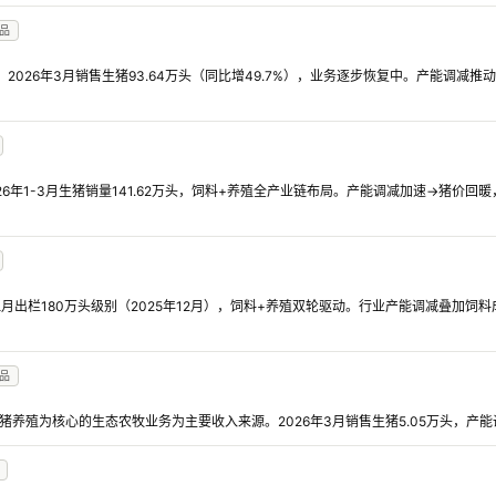
品
%，2026年3月销售生猪93.64万头（同比增49.7%），业务逐步恢复中。产能调减
026年1-3月生猪销量141.62万头，饲料+养殖全产业链布局。产能调减加速→猪价
，但月出栏180万头级别（2025年12月），饲料+养殖双轮驱动。行业产能调减叠加
品
以生猪养殖为核心的生态农牧业务为主要收入来源。2026年3月销售生猪5.05万头，