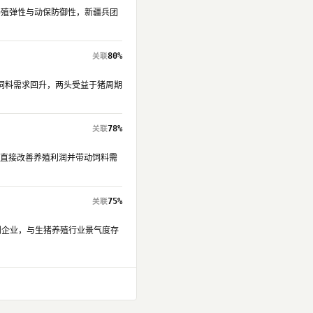
具养殖弹性与动保防御性，新疆兵团
80%
→饲料需求回升，两头受益于猪周期
78%
上行直接改善养殖利润并带动饲料需
75%
加剂企业，与生猪养殖行业景气度存