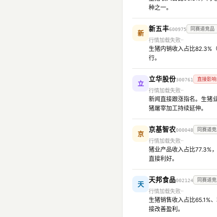
种之一。
新五丰
同赛道竞品
600975
新
行情加载失败
生猪内销收入占比82.3
行。
立华股份
直接影响
300761
立
行情加载失败
新闻直接跟涨指名。生猪业
猪屠宰加工持续延伸。
京基智农
同赛道竞
000048
京
行情加载失败
猪业产品收入占比77.3
直接利好。
天邦食品
同赛道竞
002124
天
行情加载失败
生猪销售收入占比65.1%
接改善盈利。