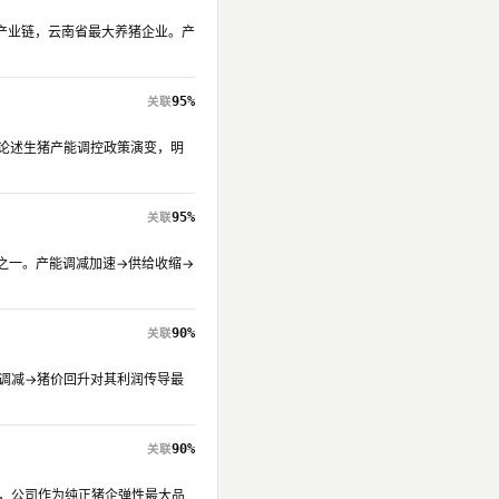
品全产业链，云南省最大养猪企业。产
95%
专章论述生猪产能调控政策演变，明
95%
龙头之一。产能调减加速→供给收缩→
90%
能调减→猪价回升对其利润传导最
90%
期，公司作为纯正猪企弹性最大品