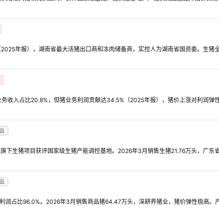
%（2025年报），湖南省最大活猪出口商和冻肉储备商，实控人为湖南省国资委。生
务收入占比20.8%，但猪业务利润贡献达34.5%（2025年报），猪价上涨对利润
品
%，旗下生猪项目获评国家级生猪产能调控基地。2026年3月销售生猪21.76万头，广
品
、利润占比96.0%。2026年3月销售商品猪64.47万头，深耕养猪业，猪价弹性极