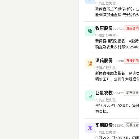
行情加载失败
新闻直接点名涨停标的。生猪
能调减加速直接推升猪价
牧原股份
直接影响
002714
牧
行情加载失败
新闻直接跟涨指名，A股猪企
确提及农业农村部2025
温氏股份
直接影响
300498
温
行情加载失败
新闻直接跟涨指名，猪肉类养
猪价回升，公司作为规模
巨星农牧
同赛道竞
603477
巨
行情加载失败
生猪收入占比92.0%，
为直接。
东瑞股份
同赛道竞
001201
东
行情加载失败
生猪收入占比96.3%，