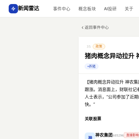
新闻雷达
事件中心
概念板块
AI投研
关于
返回事件中心
政策
35
猪肉概念异动拉升 
养猪
【猪肉概念异动拉升 神农
跟涨。消息面上，财联社记
人士表示，“公司参加了近
快。”
关联股票
神农集团
直接影响
605296
神