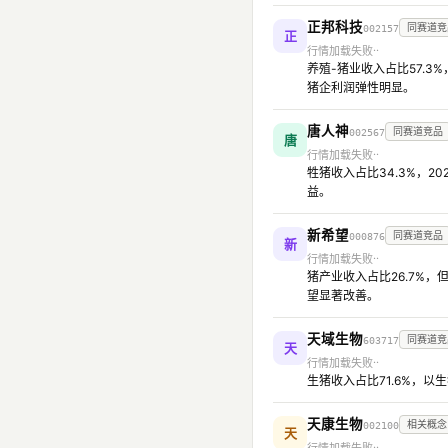
正邦科技
同赛道竞
002157
正
行情加载失败
养殖-猪业收入占比57.3
猪企利润弹性明显。
唐人神
同赛道竞品
002567
唐
行情加载失败
牲猪收入占比34.3%，2
益。
新希望
同赛道竞品
000876
新
行情加载失败
猪产业收入占比26.7%
望显著改善。
天域生物
同赛道竞
603717
天
行情加载失败
生猪收入占比71.6%，
天康生物
相关概念
002100
天