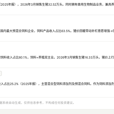
（2025年报），2026年3月销售生猪32.52万头。同时拥有兽用生物制品业务，兼
%，国内最大预混合饲料企业，饲料产品收入占比63.5%。猪价回暖带动补栏意愿增强
用饲料收入占比60.1%，饲料+养殖双主业。2026年3月销售生猪16.33万头，猪价
入占比25.2%（2025年报），主营混合型饲料添加剂及预混合饲料。作为饲料添
与数据系统自动生成，仅供信息参考，不构成任何投资建议。