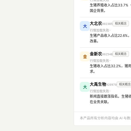
行情加载失败
生猪养殖收入占比33.7%
国企背景。
大北农
相关概念
002385
大
行情加载失败
生猪产品收入占比22.6
改善。
金新农
相关概念
002548
金
行情加载失败
生猪收入占比32.2%，猪
求。
大禹生物
相关概念
920970
大
行情加载失败
新闻直接跟涨指名。生猪收
在业务关联。
本产品所有分析内容均由 AI 