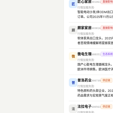
匠心家居
直接影响
301061
匠
行情加载失败
智能电动沙发/床ODM出
订单。公司2025年11
顾家家居
直接影响
603816
顾
行情加载失败
软体家具出口龙头，202
者悲观情绪缓解将提振家居
微电生理
生态系统
688351
微
行情加载失败
国产心脏电生理器械龙头，
欧洲市场销售。欧洲医疗
普洛药业
供应链
000739
普
行情加载失败
特色原料药头部企业，20
药品需求与宏观景气度正
法拉电子
供应链
600563
法
行情加载失败