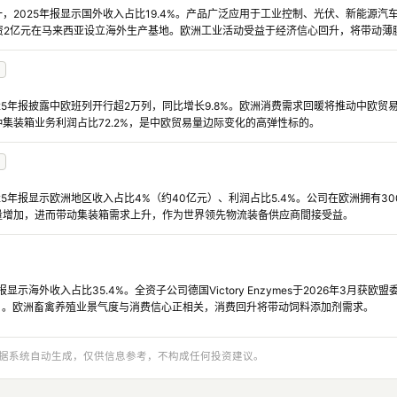
，2025年报显示国外收入占比19.4%。产品广泛应用于工业控制、光伏、新能源
投资2亿元在马来西亚设立海外生产基地。欧洲工业活动受益于经济信心回升，将带动薄
25年报披露中欧班列开行超2万列，同比增长9.8%。欧洲消费需求回暖将推动中欧
集装箱业务利润占比72.2%，是中欧贸易量边际变化的高弹性标的。
25年报显示欧洲地区收入占比4%（约40亿元）、利润占比5.4%。公司在欧洲拥有3
量增加，进而带动集装箱需求上升，作为世界领先物流装备供应商間接受益。
显示海外收入占比35.4%。全资子公司德国Victory Enzymes于2026年3月
03）。欧洲畜禽养殖业景气度与消费信心正相关，消费回升将带动饲料添加剂需求。
与数据系统自动生成，仅供信息参考，不构成任何投资建议。