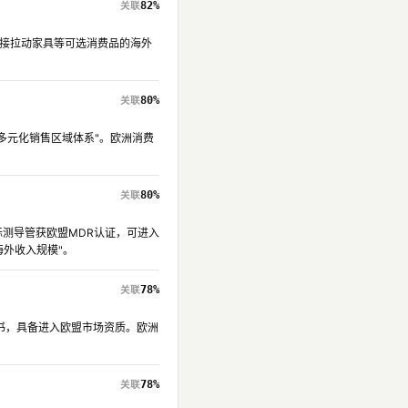
82%
将直接拉动家具等可选消费品的海外
80%
建多元化销售区域体系"。欧洲消费
80%
度标测导管获欧盟MDR认证，可进入
外收入规模"。
78%
证书，具备进入欧盟市场资质。欧洲
78%