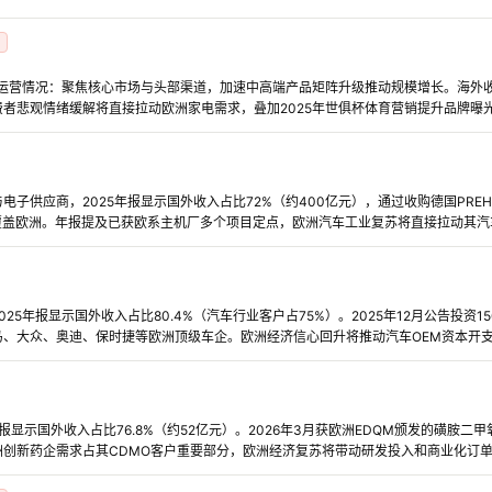
区运营情况：聚焦核心市场与头部渠道，加速中高端产品矩阵升级推动规模增长。海外收入
者悲观情绪缓解将直接拉动欧洲家电需求，叠加2025年世俱杯体育营销提升品牌曝
电子供应商，2025年报显示国外收入占比72%（约400亿元），通过收购德国PRE
地覆盖欧洲。年报提及已获欧系主机厂多个项目定点，欧洲汽车工业复苏将直接拉动其
25年报显示国外收入占比80.4%（汽车行业客户占75%）。2025年12月公告投资
马、大众、奥迪、保时捷等欧洲顶级车企。欧洲经济信心回升将推动汽车OEM资本开
年报显示国外收入占比76.8%（约52亿元）。2026年3月获欧洲EDQM颁发的磺胺二
洲创新药企需求占其CDMO客户重要部分，欧洲经济复苏将带动研发投入和商业化订