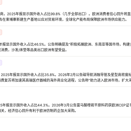
口商，2025年报显示国外收入占比99.8%（几乎全部出口）。欧洲消费者信心回升
月公告在柬埔寨新建生产基地以应对贸易环境，全球化产能布局保障欧洲市场供应能力。
5年报显示国外收入占比46.5%。公告明确提及"积极拓展欧洲、东南亚等国市场，构
消费，沙发/床垫等品类出口欧洲有望受益。
2025年报显示国外收入占比35.8%。2026年2月公告磁导航消融导管及星型高密
消费复苏将加速其高端医疗器械的海外商业化进程，公告称"助力进入欧洲市场，扩大海
25年报显示国外收入占比44.3%。2026年3月公告富马酸喹硫平原料药获欧洲CEP
相关，经济信心回升有利于欧洲仿制药企加大采购。