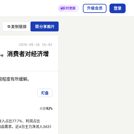
登录
升级会员
实时更新
⧉
▦
复制链接
分享图片
2026-06-26 16:02
%。消费者对经济增
悲观程度有所缓解。
盯盘
92%
入占比77.7%、利润占比
品需求。近4日主力净流入3631