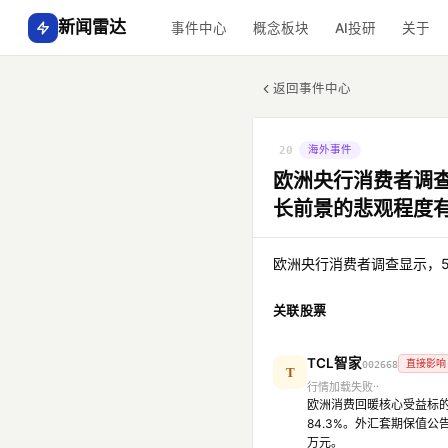
新闻雷达
事件中心
概念板块
AI投研
关于
返回事件中心
海外事件
20
欧洲央行消费者调查
长前景的悲观程度
欧洲央行消费者调查显示，5
关联股票
TCL智家
直接影响
002668
T
行情加载失败
欧洲消费回暖核心受益标的
84.3%。外汇套期保值
万元。