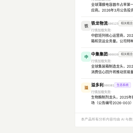
全球薄膜电容器市占率第一
应商。2026年3月公告
铁龙物流
相关概念
600125
铁
行情加载失败
中欧班列核心运营商，20
箱和货运业务量。公司特种
中集集团
相关概念
000039
中
行情加载失败
全球集装箱制造龙头，20
消费信心回升将推动贸易
溢多利
生态系统
300381
溢
行情加载失败
生物酶制剂龙头，2025年报
场（公告编号2026-0
本产品所有分析内容均由 AI 