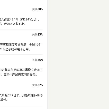
88%
占比43.1%（约284亿元），
光，欧洲区增长可期。
85%
H等实现深度欧洲布局，全球19个
汽车安全系统和电子订单。
85%
150万美元在德国慕尼黑设立欧洲子
支，自动化产线需求同步受益。
82%
甲氧嘧啶CEP证书，具备以原料药形
单增长。