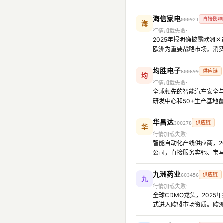
海信家电
直接影响
000921
海
行情加载失败
2025年报明确披露欧洲
欧洲为重要战略市场。消费
均胜电子
供应链
600699
均
行情加载失败
全球领先的智能汽车安全与
研发中心和50+生产基
华昌达
供应链
300278
华
行情加载失败
智能自动化产线供应商，20
公司，直接服务奔驰、宝
九洲药业
供应链
603456
九
行情加载失败
全球CDMO龙头，2025
式进入欧盟市场资质。欧