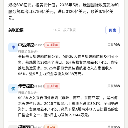
规模638亿元。按美元计值，2026年5月，我国国际收支货物和
服务贸易出口3799亿美元，进口3120亿美元，顺差679亿美
元。
关联股票
14 只 · 按关联度
盯盘
中远海控
90%
直接影响
601919
中
行情加载失败
全球最大集装箱航运公司，96%收入来自集装箱航运及相关业
务，航线覆盖290余个港口。5月货物贸易顺差4644亿元直接
推动航运需求。2025年报显示集装箱航运收入占集团收入
96%。近5日主力资金净流入5938万元。
传音控股
88%
直接影响
688036
传
行情加载失败
99.8%收入来自海外市场（非洲、南亚、东南亚等），是出海
龙头典型代表。2025年报显示手机收入占比89.1%，全部销往
海外。贸易顺差4644亿元背景下是A股海外收入占比最高的出
口型企业之一，近5日主力净流入7144万元。
招商港口
85%
供应链
001872