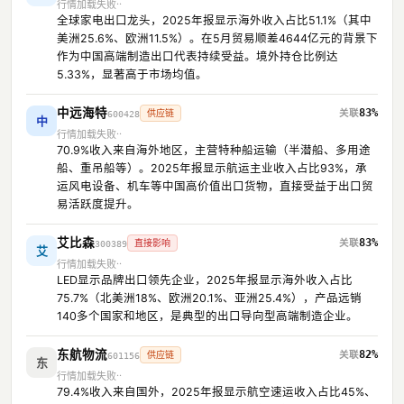
行情加载失败
全球家电出口龙头，2025年报显示海外收入占比51.1%（其中
美洲25.6%、欧洲11.5%）。在5月贸易顺差4644亿元的背景下
作为中国高端制造出口代表持续受益。境外持仓比例达
5.33%，显著高于市场均值。
中远海特
83%
供应链
600428
中
行情加载失败
70.9%收入来自海外地区，主营特种船运输（半潜船、多用途
船、重吊船等）。2025年报显示航运主业收入占比93%，承
运风电设备、机车等中国高价值出口货物，直接受益于出口贸
易活跃度提升。
艾比森
83%
直接影响
300389
艾
行情加载失败
LED显示品牌出口领先企业，2025年报显示海外收入占比
75.7%（北美洲18%、欧洲20.1%、亚洲25.4%），产品远销
140多个国家和地区，是典型的出口导向型高端制造企业。
东航物流
82%
供应链
601156
东
行情加载失败
79.4%收入来自国外，2025年报显示航空速运收入占比45%、