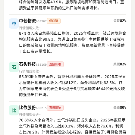
综合物流解决方案43.9%。服务跨境电商和高端制造出口，直
接受益于贸易顺差背后的进出口物流需求增长。
中创物流
82%
供应链
603967
中
行情加载失败
87%收入来自集装箱出口物流，2025年报显示一站式跨境综合
物流服务占比99.8%。为进出口贸易参与主体提供基于沿海港
口的集装箱及干散货跨境物流服务，贸易顺差背景下直接受益
于出口货运量增长。
石头科技
82%
直接影响
688169
石
行情加载失败
55.9%收入来自海外，智能扫地机器人全球领先。2025年报显
示智能扫地机器人收入占比81.2%，海外利润占比63.5%。作
为中国家电出海代表企业受益于5月贸易顺差4644亿元所反映
的强劲出口环境。
比依股份
80%
直接影响
603215
比
行情加载失败
76.6%收入来自海外，空气炸锅出口龙头企业。2025年报显示
空气炸锅及烤箱收入占比80.3%，海外收入占比76.6%，利润
占比78.2%。外贸受益概念核心标的，直接受益于5月货物贸易