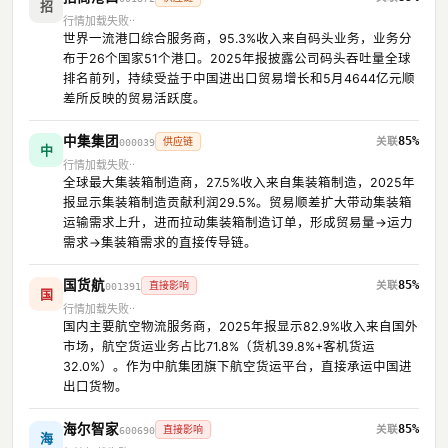
招
行情加载失败
世界一流港口综合服务商，95.3%收入来自码头业务，业务分
布于26个国家51个港口。2025年报披露公司码头吞吐量全球
排名前列，持续受益于中国进出口贸易增长和5月4644亿元顺
差所反映的贸易活跃度。
中集集团
85%
供应链
000039
中
行情加载失败
全球最大集装箱制造商，27.5%收入来自集装箱制造，2025年
报显示集装箱制造贡献利润29.5%。贸易顺差扩大带动集装箱
运输需求上升，进而拉动集装箱制造订单，形成贸易量→运力
需求→集装箱需求的直接传导链。
国货航
85%
直接影响
001391
国
行情加载失败
国内主要航空物流服务商，2025年报显示82.9%收入来自国外
市场，航空货运业务占比71.8%（货机39.8%+客机货运
32.0%）。作为中航集团旗下航空货运平台，直接承运中国进
出口货物。
海尔智家
85%
直接影响
600690
海