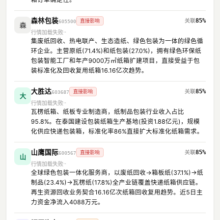
森林包装
85%
直接影响
605500
森
行情加载失败
集废纸回收、热电联产、生态造纸、绿色包装为一体的绿色循
环企业。主营原纸(71.4%)和纸包装(27.0%)，拥有绿色环保纸
包装智能工厂和年产9000万㎡纸箱扩建项目，直接受益于包
装标准化及回收复用纸箱16.16亿次趋势。
大胜达
85%
直接影响
603687
大
行情加载失败
瓦楞纸箱、纸板专业制造商，纸制品包装行业收入占比
95.8%。在泰国建设包装纸箱生产基地(投资1.88亿元)，规模
化供应快递包装箱，标准化率86%直接扩大标准化纸箱需求。
山鹰国际
85%
直接影响
600567
山
行情加载失败
全球绿色包装一体化服务商，以废纸回收→箱板纸(37.1%)→纸
制品(23.4%)→瓦楞纸(17.8%)全产业链覆盖快递纸箱供应链。
再生资源回收业务契合16.16亿次纸箱回收复用趋势。近5日主
力资金净流入4088万元。