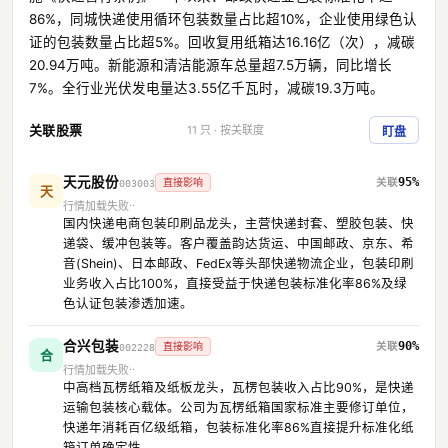
86%，同城快递使用循环包装数量占比超10%，企业使用绿色认
证的包装数量占比超5%。回收复用纸箱达16.16亿（次），减碳
20.94万吨。新能源和清洁能源车总量超7.5万辆，同比增长
7%。全行业光伏发电量达3.55亿千瓦时，减碳19.3万吨。
关联股票
11 只 · 按关联度
盯盘
天元股份
95%
直接影响
003003
天
行情加载失败
国内快递电商包装印刷品龙头，主营快递封套、塑胶包装、快
递袋、缓冲包装等。客户覆盖韵达货运、中国邮政、京东、希
音(Shein)、日本邮政、FedEx等头部快递物流企业，包装印刷
业务收入占比100%，直接受益于快递包装标准化率86%及绿
色认证包装渗透加速。
合兴包装
90%
直接影响
002228
合
行情加载失败
中高档瓦楞纸箱及纸板龙头，瓦楞包装收入占比90%，是快递
运输包装核心载体。公司为瓦楞纸箱国家标准主要修订单位，
快递年消耗百亿级纸箱，包装标准化率86%直接提升标准化纸
箱订单确定性。