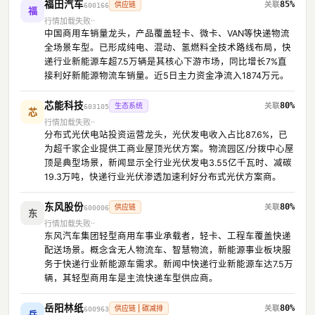
福田汽车
85%
供应链
600166
福
行情加载失败
中国商用车销量龙头，产品覆盖轻卡、微卡、VAN等快递物流
全场景车型。已形成纯电、混动、氢燃料全技术路线布局，快
递行业新能源车超7.5万辆是其核心下游市场，同比增长7%直
接利好新能源物流车销量。近5日主力资金净流入1874万元。
芯能科技
80%
生态系统
603105
芯
行情加载失败
分布式光伏电站投资运营龙头，光伏发电收入占比87.6%，已
为超千家企业提供工商业屋顶光伏方案。物流园区/分拨中心屋
顶是典型场景，新闻显示全行业光伏发电3.55亿千瓦时、减碳
19.3万吨，快递行业光伏渗透加速利好分布式光伏方案商。
东风股份
80%
供应链
600006
东
行情加载失败
东风汽车集团轻型商用车事业承载者，轻卡、工程车覆盖快递
配送场景。概念含无人物流车、智慧物流，新能源事业板块服
务于快递行业新能源车需求。新闻中快递行业新能源车达7.5万
辆，其轻型商用车是主流快递车型供应商。
岳阳林纸
80%
供应链 | 碳减排
600963
岳