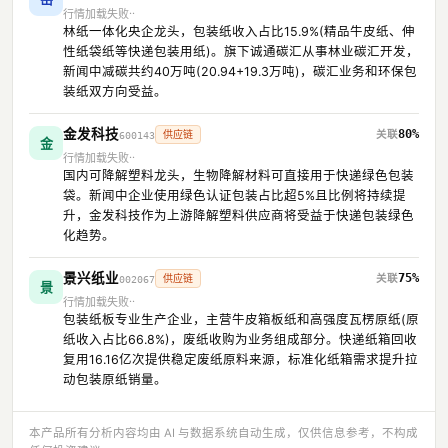
行情加载失败
林纸一体化央企龙头，包装纸收入占比15.9%(精品牛皮纸、伸
性纸袋纸等快递包装用纸)。旗下诚通碳汇从事林业碳汇开发，
新闻中减碳共约40万吨(20.94+19.3万吨)，碳汇业务和环保包
装纸双方向受益。
金发科技
80%
供应链
600143
金
行情加载失败
国内可降解塑料龙头，生物降解材料可直接用于快递绿色包装
袋。新闻中企业使用绿色认证包装占比超5%且比例将持续提
升，金发科技作为上游降解塑料供应商将受益于快递包装绿色
化趋势。
景兴纸业
75%
供应链
002067
景
行情加载失败
包装纸板专业生产企业，主营牛皮箱板纸和高强度瓦楞原纸(原
纸收入占比66.8%)，废纸收购为业务组成部分。快递纸箱回收
复用16.16亿次提供稳定废纸原料来源，标准化纸箱需求提升拉
动包装原纸销量。
本产品所有分析内容均由 AI 与数据系统自动生成，仅供信息参考，不构成