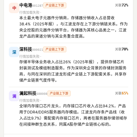
中电港
72%
产业链上下游
001287
中
行情加载失败
本土最大电子元器件分销商，存储器分销收入占总营收
38.4%（2025年报），与江波龙存在上下游分销链关系。作为
央企控股的元器件分销平台，存储器为其核心品类之一，江波
龙产品的渠道分销与其业务重合度高。
深科技
70%
产业链上下游
000021
深
行情加载失败
存储半导体业务收入占比26%（2025年报），提供存储芯片
封装测试及模组制造服务。作为深圳央企背景的存储封测服务
商，与同在深圳的江波龙形成产业链上下游配套关系，共享存
储产业链景气度传导。
澜起科技
65%
产业链上下游
688008
澜
行情加载失败
全球内存接口芯片龙头，内存接口芯片收入占比94.2%，产品
用于DDR4/DDR5服务器内存模组。江波龙内存条产品线（收
入占比9.7%）需配套内存接口芯片，两者在服务器存储领域存
在间接种群生态关系，同属A股存储产业链核心标的。