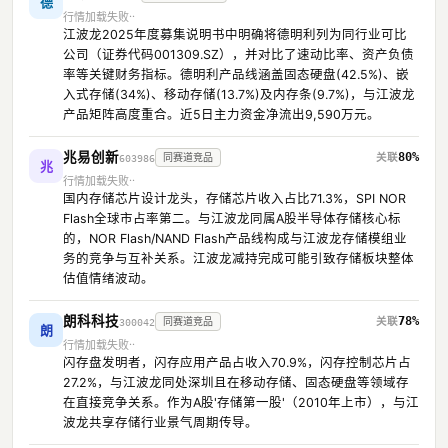
德
行情加载失败
江波龙2025年度募集说明书中明确将德明利列为同行业可比
公司（证券代码001309.SZ），并对比了速动比率、资产负债
率等关键财务指标。德明利产品线涵盖固态硬盘(42.5%)、嵌
入式存储(34%)、移动存储(13.7%)及内存条(9.7%)，与江波龙
产品矩阵高度重合。近5日主力资金净流出9,590万元。
兆易创新
80%
同赛道竞品
603986
兆
行情加载失败
国内存储芯片设计龙头，存储芯片收入占比71.3%，SPI NOR
Flash全球市占率第二。与江波龙同属A股半导体存储核心标
的，NOR Flash/NAND Flash产品线构成与江波龙存储模组业
务的竞争与互补关系。江波龙减持完成可能引致存储板块整体
估值情绪波动。
朗科科技
78%
同赛道竞品
300042
朗
行情加载失败
闪存盘发明者，闪存应用产品占收入70.9%，闪存控制芯片占
27.2%，与江波龙同处深圳且在移动存储、固态硬盘等领域存
在直接竞争关系。作为A股'存储第一股'（2010年上市），与江
波龙共享存储行业景气周期传导。