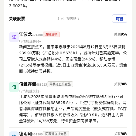
3.9022%。
关联股票
8 只 · 按关联度
盯盘
江波龙
95%
直接影响
301308
江
行情加载失败
新闻直接点名，董事李志雄于2026年5月12日至6月25日减持
239.99万股（占总股本0.5673%），减持计划已实施完毕。公
司主营嵌入式存储(44%)、固态硬盘(24.5%)、移动存储
(21.5%)等存储模组。近5日主力资金净流出85,366万元，资金
面与减持信号共振。
佰维存储
90%
同赛道直接竞品
688525
佰
行情加载失败
江波龙2025年度募集说明书中明确将佰维存储列为同行业可
比公司（证券代码688525.SH），且进行了财务指标对比。两
者均属深圳存储模组企业，产品高度重叠（嵌入式存储、PC存
储等），佰维存储嵌入式存储收入占比60.9%。近5日主力资
金净流出114,768万元，行业资金面同步承压。
德明利
90%
同赛道直接竞品
001309