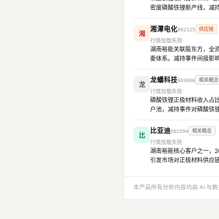
密度磷酸铁锂新产线，减
湘潭电化
供应链
002125
湘
行情加载失败
湖南裕能关联股东方，全
委体系。减持事件间接影
龙蟠科技
相关概念
603906
龙
行情加载失败
磷酸铁锂正极材料收入占比
户池，减持事件对磷酸铁
比亚迪
相关概念
002594
比
行情加载失败
湖南裕能核心客户之一，2
引发市场对正极材料供应
本产品所有分析内容均由 AI 