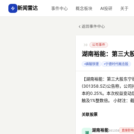
新闻雷达
事件中心
概念板块
AI投研
关于
返回事件中心
公司事件
30
湖南裕能：第三大股
磷酸铁锂
宁德时代概念股
【湖南裕能：第三大股东宁德
(301358.SZ)公告称
本的0.25%。本次权益变动后
触及1%整数倍。 小财注：
关联股票
湖南裕能
直接影响
301358
湖