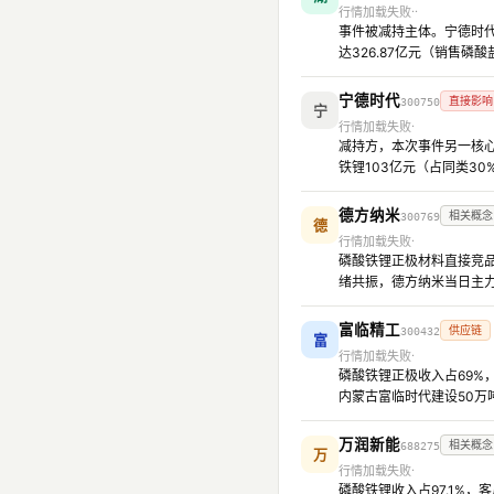
行情加载失败
事件被减持主体。宁德时代减
达326.87亿元（销售磷
宁德时代
直接影响
300750
宁
行情加载失败
减持方，本次事件另一核心
铁锂103亿元（占同类30
德方纳米
相关概念
300769
德
行情加载失败
磷酸铁锂正极材料直接竞品
绪共振，德方纳米当日主力净
富临精工
供应链
300432
富
行情加载失败
磷酸铁锂正极收入占69%
内蒙古富临时代建设50
万润新能
相关概念
688275
万
行情加载失败
磷酸铁锂收入占97.1%