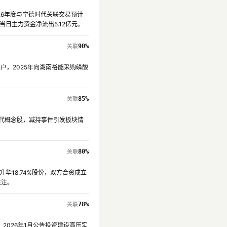
026年度与宁德时代关联交易预计
告当日主力资金净流出5.12亿元。
90%
户，2025年向湖南裕能采购磷酸
85%
时代概念股，减持事件引发板块情
80%
华18.74%股份，双方合资成立
关注。
78%
2026年1月公告投资建设高压实