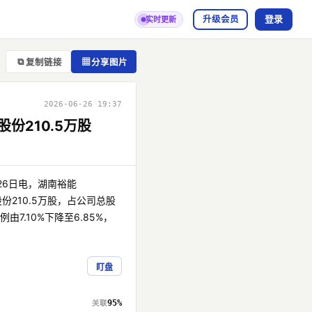
登录
升级会员
实时更新
⧉
▦
复制链接
分享图片
2026-06-26 19:37
份210.5万股
26日电，湖南裕能
股份210.5万股，占公司总股
由7.10%下降至6.85%，
盯盘
95%