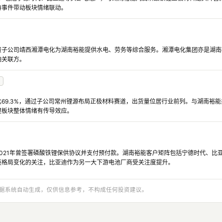
持事件带动板块情绪联动。
资子公司靖西湘潭电化为湖南裕能提供水电、劳务等综合服务。湘潭电化集团亦是湖南
响关联方。
69.3%，通过子公司常州锂源布局正极材料赛道，出货量位居行业前列。与湖南裕
锂板块整体情绪有传导效应。
021年曾签署磷酸铁锂保供协议并支付预付款。湖南裕能客户矩阵包括宁德时代、比
链格局变化的关注，比亚迪作为另一大下游电池厂商受关注度提升。
与数据系统自动生成，仅供信息参考，不构成任何投资建议。