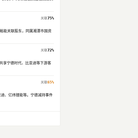
75%
裕能关联股东，同属湘潭市国资
72%
能共享宁德时代、比亚迪等下游客
65%
亚迪、亿纬锂能等。宁德减持事件