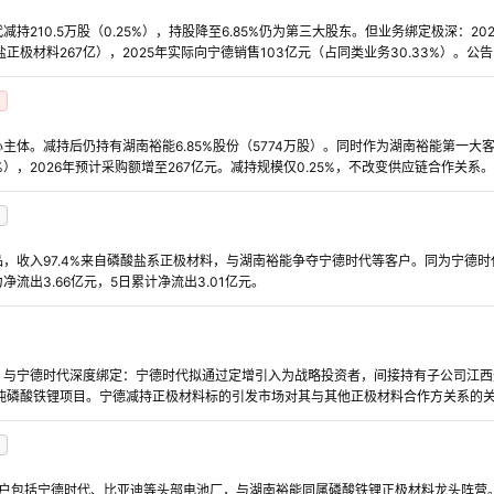
持210.5万股（0.25%），持股降至6.85%仍为第三大股东。但业务绑定极深：2
酸盐正极材料267亿），2025年实际向宁德销售103亿元（占同类业务30.33%）。公
主体。减持后仍持有湖南裕能6.85%股份（5774万股）。同时作为湖南裕能第一大客
%），2026年预计采购额增至267亿元。减持规模仅0.25%，不改变供应链合作关系。
，收入97.4%来自磷酸盐系正极材料，与湖南裕能争夺宁德时代等客户。同为宁德
流出3.66亿元，5日累计净流出3.01亿元。
，与宁德时代深度绑定：宁德时代拟通过定增引入为战略投资者，间接持有子公司江西升
万吨磷酸铁锂项目。宁德减持正极材料标的引发市场对其与其他正极材料合作方关系的
，客户包括宁德时代、比亚迪等头部电池厂，与湖南裕能同属磷酸铁锂正极材料龙头阵营。