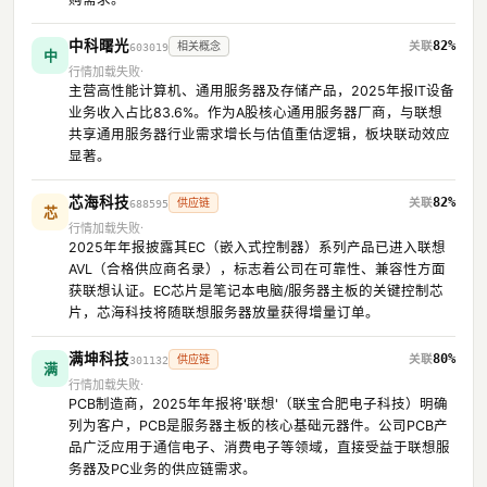
中科曙光
82%
相关概念
603019
中
行情加载失败
主营高性能计算机、通用服务器及存储产品，2025年报IT设备
业务收入占比83.6%。作为A股核心通用服务器厂商，与联想
共享通用服务器行业需求增长与估值重估逻辑，板块联动效应
显著。
芯海科技
82%
供应链
688595
芯
行情加载失败
2025年年报披露其EC（嵌入式控制器）系列产品已进入联想
AVL（合格供应商名录），标志着公司在可靠性、兼容性方面
获联想认证。EC芯片是笔记本电脑/服务器主板的关键控制芯
片，芯海科技将随联想服务器放量获得增量订单。
满坤科技
80%
供应链
301132
满
行情加载失败
PCB制造商，2025年年报将'联想'（联宝合肥电子科技）明确
列为客户，PCB是服务器主板的核心基础元器件。公司PCB产
品广泛应用于通信电子、消费电子等领域，直接受益于联想服
务器及PC业务的供应链需求。