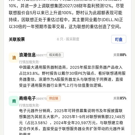
10%，并进一步上调联想集团2027/28财年盈利预测12%。尽管
联想股价自5月以来已上升逾100%，野村认为此超额表现可能
持续，因联想正处于重估过程中，其主要同业戴尔(DELL.N)正
以30倍的一年预期市盈率交易，这为联想的重估创造了空间。
关联股票
6 只 · 按关联度
盯盘
浪潮信息
88%
相关概念
000977
浪
行情加载失败
中国最大通用服务器制造商，2025年报显示服务器产品收入
占比93.8%。野村报告以戴尔30倍PE为锚点、看好联想通用服
务器重估，浪潮作为A股服务器龙头与联想处于同赛道，直接
受益于通用服务器行业景气上行与估值重估逻辑。
商络电子
85%
供应链
300975
商
行情加载失败
电子元器件分销商，2025年可转债募集说明书及年报披露联
想集团为其前五大客户，2025年1-9月对联想销售额22,149万
元（占比3.58%），2024年全年20,597万元，与联想建立稳
定合作关系，直接受益于联想服务器业务扩张带动的元器件采
购需求。