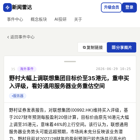
新闻雷达
升级会员
登录
事件中心
概念板块
AI投研
关于
返回事件中心
⧉
▦
复制链接
分享图片
海外事件
2026-06-29 10:25
35
野村大幅上调联想集团目标价至35港元，重申买
入评级，看好通用服务器业务重估空间
服务器
野村证券发表报告，对联想集团(00992.HK)维持买入评级，基
于2027财年预测每股盈利20倍计算，目标价由原先16港元大幅
上调至35港元，意味着46%的上行空间。该行认为，联想通用
服务器业务势头可能远超预期，市场尚未充分反映该业务潜
力。野村目前对2027/28财年的盈利预测已较市场共识高出约