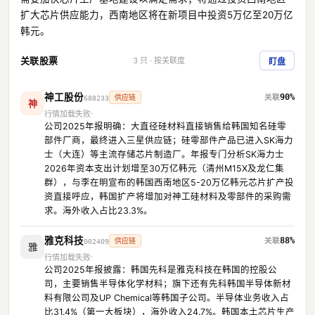
扩大芯片供应能力，西南地区将在新项目中投资5万亿至20万亿
韩元。
关联股票
3 只 · 按关联度
盯盘
神工股份
90%
供应链
688233
神
行情加载失败
公司2025年报明确：大直径硅材料直接销售给韩国知名硅零
部件厂商，最终进入三星供应链；硅零部件产品已进入SK海力
士（大连）等主流存储芯片制造厂。年报专门分析SK海力士
2026年资本支出计划增至30万亿韩元（清州M15X及龙仁集
群），与李在明宣布的韩国西南地区5-20万亿韩元芯片扩产投
资直接呼应，韩国扩产将增加对神工硅材料及零部件的采购需
求。海外收入占比23.3%。
雅克科技
88%
供应链
002409
雅
行情加载失败
公司2025年报披露：韩国先科是雅克科技在韩国的控股公
司，主要销售半导体化学材料；旗下还有先科韩国半导体新材
料有限公司及UP Chemical等韩国子公司。半导体业务收入占
比31.4%（第一大板块），海外收入24.7%。韩国本土芯片生产