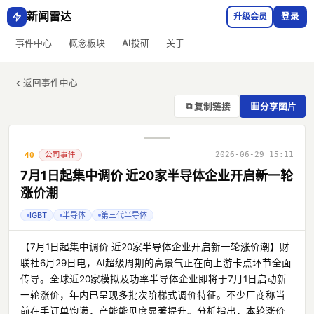
新闻雷达
升级会员
登录
事件中心
概念板块
AI投研
关于
返回事件中心
⧉
▦
复制链接
分享图片
公司事件
2026-06-29 15:11
40
7月1日起集中调价 近20家半导体企业开启新一轮
涨价潮
IGBT
半导体
第三代半导体
【7月1日起集中调价 近20家半导体企业开启新一轮涨价潮】财
联社6月29日电，AI超级周期的高景气正在向上游卡点环节全面
传导。全球近20家模拟及功率半导体企业即将于7月1日启动新
一轮涨价，年内已呈现多批次阶梯式调价特征。不少厂商称当
前在手订单饱满，产能能见度显著提升。分析指出，本轮涨价