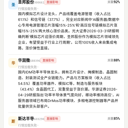
圣邦股份
92%
直接影响
300661
圣
行情加载失败
国内模拟芯片设计龙头，产品线覆盖电源管理（收入占比
61.1%）和信号链（37.7%），完全对应新闻中'AI服务器/数据中
心专用电源管理芯片涨幅15%-25%'和'高压信号链模拟芯片涨
幅15%-25%'两大核心涨价品类。光大证券2026-03-31研报明
确判断'模拟芯片迎涨价周期，圣邦股份作为模拟芯片领域领先
企业，有望受益于行业上行周期'。公司100%收入来自集成电
路，涨价弹性直接。
华润微
88%
直接影响
688396
华
行情加载失败
国内IDM功率半导体龙头，拥有芯片设计、掩模制造、晶圆制
造、封装测试全产业链能力。产品与方案板块（收入占比
54.5%）覆盖功率器件、模拟IC等，制造与服务板块
（43.4%）含晶圆代工，双重受益于涨价潮。华源证券2026-
04-29研报指出'功率半导体景气度向好，稼动率维持高位'，AI
服务器领域已布局DrMos功率模块、多相电源控制器等产品并
批量供货头部客户。
斯达半导
85%
直接影响
603290
斯
行情加载失败