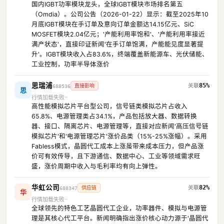
国内IGBT功率模块龙头，全球IGBT模块市场排名第五
（Omdia）。公司公告（2026-01-22）显示：截至2025年10
月底IGBT模块在手订单及意向订单金额达14.15亿元、SiC
MOSFET模块2.04亿元；'产能利用率饱和'、'产能利用率接近
满产状态'，直接印证新闻'在手订单饱满，产能能见度显著提
升'。IGBT模块收入占83.6%，终端覆盖新能源车、光伏储能、
工业控制，功率半导体涨价
思瑞浦
85%
直接影响
688536
思
行情加载失败
高性能模拟芯片平台型公司，信号链类模拟芯片占收入
65.8%、电源管理类占34.1%，产品包括放大器、数据转换
器、接口、隔离芯片、电源管理等，直接对应新闻'高压信号链
模拟芯片'和'电源管理芯片'涨价品类（15%-25%涨幅）。采用
Fabless模式，晶圆代工成本上涨虽带来成本压力，但产品涨
价可有效传导，且下游通信、数据中心、工业等领域需求旺
盛，涨价周期中收入与毛利率均有向上弹性。
华虹公司
82%
供应链
688347
华
行情加载失败
全球领先的特色工艺晶圆代工企业，功率器件、模拟与电源管
理是其核心代工平台。新闻明确指出涨价核心动力源于'晶圆代