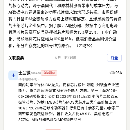
的核心动力，源于晶圆代工和原材料涨价带来的成本压力，与
AI数据中心建设带来的功率芯片需求激增形成共振。市场份额
将向具备IDM全链条能力或与上游深度绑定、且涉足高景气赛道
的头部芯片企业集中。据了解，AI服务器、数据中心专用电源
管理芯片及高压信号链模拟芯片涨幅为15%至25%，工业自动
化、储能隔离芯片涨幅为10%至15%。低端消费品类则调价温
和，部分库存充足的料号维持原价。 （21财经）
关联股票
6 只 · 按关联度
盯盘
士兰微
93%
直接影响
600460
士
行情加载失败
国内功率半导体IDM龙头，拥有芯片设计-制造-封装全产业链
能力，符合新闻强调'IDM全链条能力'方向。第一上海2026-
05-26研报指出：公司自2026年3月1日起对小信号二极管三
极管芯片、沟槽TMBS芯片与MOS类芯片三类产品价格上调
10%；'2026年初以来功率器件行业已有十余家乃至20余家厂
商密集发函跟进涨价'。器件收入占比48.9%、集成电路占
37.7%，AI服务器电源DrMOS等产品已