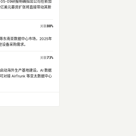
6-05-09研报明确指出公司在新加
15亿美元募资扩张将直接带动其新
80%
等东南亚数据中心市场，2025年
温控设备采购需求。
73%
启动海外生产基地建设。AI 数据
AirTrunk 等亚太数据中心