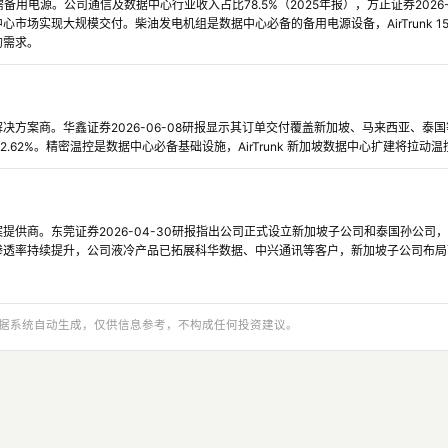
建亟需备用电源。公司通信及数据中心行业收入占比78.5%（2025年报），方正证券202
心市场实现大规模交付。柴油发电机组是数据中心必备的备用电源设备，AirTrunk 
的需求。
决方案商。华鑫证券2026-06-08研报显示其订单交付覆盖新加坡、马来西亚、泰国
182.62%。精密温控是数据中心必备基础设施，AirTrunk 新加坡数据中心扩建将拉动
提供商。东莞证券2026-04-30研报指出公司正式设立新加坡子公司和泰国孙公司，
透率持续提升，公司液冷产品已拓展科华数据、中兴通讯等客户，新加坡子公司布局可对接 
与数据系统自动生成，仅供信息参考，不构成任何投资建议。