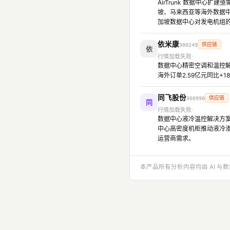
AirTrunk 数据中心扩
坡、马来西亚等海外数据中
加坡数据中心对发电机组
依米康
供应链
300249
依
行情加载失败
数据中心精密空调和温控解
海外订单2.59亿元同比+
同飞股份
供应链
300990
同
行情加载失败
数据中心液冷温控解决方案
中心高密度机柜推动液冷渗
运营商需求。
本产品所有分析内容均由 AI 