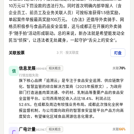
10万元以下罚没款的违法行为。同时首次明确内部举报人（含
企业员工、前员工及业务关联人员）可按标准获得1.5倍奖励，
单起案件举报最高奖励100万元。《办法》还倡导外卖骑手、网
格员积极参与食品药品安全监督，这与成都正在开展的外卖骑
手“随手拍”活动形成联动。总的来说，新办法就是希望能发动全
民当“侦探”，让违法者无处藏身，一起守护“舌尖上的安全”。
关联股票
3 只 · 按关联度
盯盘
信息发展
70%
相关概念
300469
信
行情加载失败
旗下核心品牌「追溯云」是专注于食品安全追溯、供应链数字
化、智慧监管的综合解决方案商（2025年报原文），为政府
部门打造涵盖肉菜流通、中药材、乳制品等重要产品的食品安
全监管平台。公司西南地区收入占比18.4%、利润占比
52.6%，在成都及周边有较强业务布局。成都此次强化全民举
报监督机制，与公司面向政府的智慧食安监管平台产品方向高
度契合，有望催化区域食品溯源信息化需求。
广电计量
66%
相关概念
002967
广