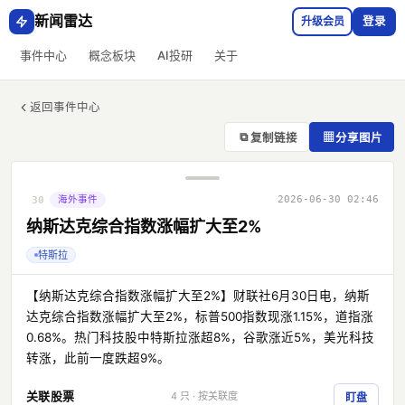
新闻雷达
升级会员
登录
事件中心
概念板块
AI投研
关于
返回事件中心
⧉
▦
复制链接
分享图片
海外事件
2026-06-30 02:46
30
纳斯达克综合指数涨幅扩大至2%
特斯拉
【纳斯达克综合指数涨幅扩大至2%】财联社6月30日电，纳斯
达克综合指数涨幅扩大至2%，标普500指数现涨1.15%，道指涨
0.68%。热门科技股中特斯拉涨超8%，谷歌涨近5%，美光科技
转涨，此前一度跌超9%。
关联股票
4 只 · 按关联度
盯盘