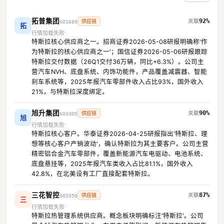
拓普集团
92%
供应链
601689
拓
行情加载失败
特斯拉核心供应商之一。招商证券2026-05-08研报明确称'作
为特斯拉的核心供应商之一'；国信证券2026-05-06研报跟踪
特斯拉交付数据（26Q1交付36万辆，同比+6.3%）。公司主
营汽车NVH、底盘系统、内饰功能件，产品覆盖减震器、智能
刹车系统等，2025年报汽车零部件收入占比93%，国外收入
21%，与特斯拉深度绑定。
旭升集团
90%
供应链
603305
旭
行情加载失败
特斯拉核心客户。华泰证券2026-04-25研报指出'特斯拉、理
想等核心客户产销波动'，确认特斯拉为其主要客户。公司主营
精密铝合金汽车零部件，覆盖新能源汽车电驱动、电池系统、
底盘悬挂等，2025年报汽车类收入占比81.1%，国外收入
42.8%，在北美设有工厂直接配套特斯拉。
三花智控
87%
供应链
002050
三
行情加载失败
特斯拉热管理系统供应商。概念板块明确标注'特斯拉'。公司