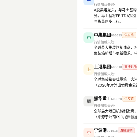
中
行情加载失败
A股集运龙头，与马士基构
列。马士基将EBITDA
与货量同步上行。
中集集团
供应链
000039
中
行情加载失败
全球最大集装箱制造商，2
集装箱新增与更新需求。
上港集团
直接影响
600018
上
行情加载失败
全球集装箱吞吐量第一大港
（2026年对外出借资金
振华重工
供应链
600320
振
行情加载失败
全球最大港口机械制造商，2
（来源于公司ESG报告
宁波港
直接影响
601018
宁