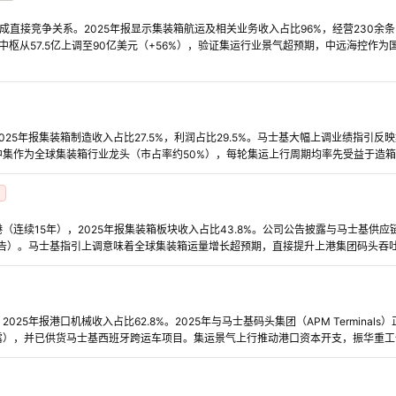
成直接竞争关系。2025年报显示集装箱航运及相关业务收入占比96%，经营230余
指引中枢从57.5亿上调至90亿美元（+56%），验证集运行业景气超预期，中远海控作
025年报集装箱制造收入占比27.5%，利润占比29.5%。马士基大幅上调业绩指引
中集作为全球集装箱行业龙头（市占率约50%），每轮集运上行周期均率先受益于造
（连续15年），2025年报集装箱板块收入占比43.8%。公司公告披露与马士基供
公告）。马士基指引上调意味着全球集装箱运量增长超预期，直接提升上港集团码头吞
025年报港口机械收入占比62.8%。2025年与马士基码头集团（APM Termina
披露），并已供货马士基西班牙跨运车项目。集运景气上行推动港口资本开支，振华重