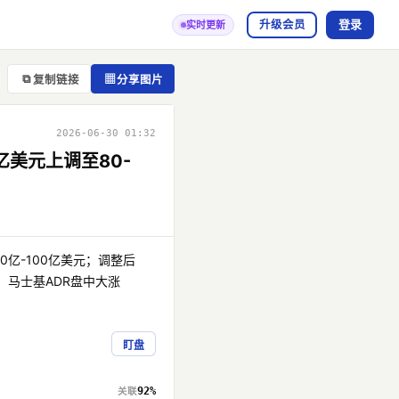
登录
升级会员
实时更新
⧉
▦
复制链接
分享图片
2026-06-30 01:32
亿美元上调至80-
0亿-100亿美元；调整后
。马士基ADR盘中大涨
盯盘
92%