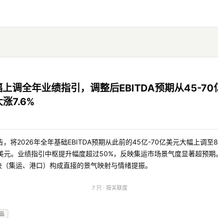
调全年业绩指引，调整后EBITDA预期从45-70
涨7.6%
将2026年全年基础EBITDA预期从此前的45亿-70亿美元大幅上调至8
40亿美元。业绩指引中枢提升幅度超过50%，反映集运市场景气度显著超预期
板块（集运、港口）构成直接的景气映射与情绪提振。
7 只 · 按关联度
品