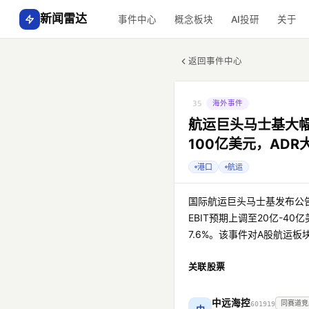
新闻雷达
事件中心
概念板块
AI投研
关于
返回事件中心
海外事件
35
航运巨头马士基大幅上
100亿美元，ADR大
港口
航运
国际航运巨头马士基发布公告，
EBIT预期上调至20亿-
7.6%。该事件对A股航运
关联股票
中远海控
同赛道竞
601919