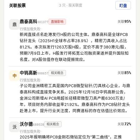
关联股票
3 只 · 按关联度
盯盘
鼎泰高科
95%
直接影响
301377
鼎
行情加载失败
新闻直接点名赴港发行H股的公司主体。鼎泰高科是全球PCB
钻针龙头（2025H1全球市占率28.9%），精密刀具收入占比
81.2%。本次拟发行1263万股H股，定价不高于380港元/股，
预期7月9日上市，H股发行将拓宽公司融资渠道并提升国际知
名度，对A股估值存在联动提振效应。
中钨高新
85%
相关概念
000657
中
行情加载失败
子公司金洲精密工具是国内PCB微型钻针/刀具核心企业，与鼎
泰高科构成直接竞争关系。2025年12月16日中钨高新公告，
金洲公司新增AI PCB用超长径精密微型刀具产能6300万支/
年，项目财务内部收益率21.92%。鼎泰高科作为PCB钻针龙头
赴港上市，提升行业关注度，同赛道标的存在估值比价效应。
沃尔德
72%
相关概念
688028
沃
行情加载失败
2025年报明确将PCB金刚石微钻定位为"第二曲线"，正推