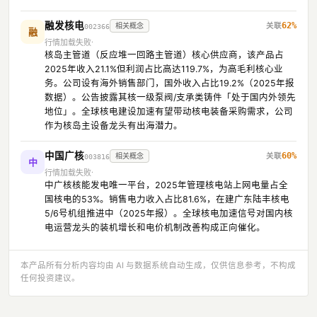
融发核电
62%
相关概念
002366
融
行情加载失败
核岛主管道（反应堆一回路主管道）核心供应商，该产品占
2025年收入21.1%但利润占比高达119.7%，为高毛利核心业
务。公司设有海外销售部门，国外收入占比19.2%（2025年报
数据）。公告披露其核一级泵阀/支承类铸件「处于国内外领先
地位」。全球核电建设加速有望带动核电装备采购需求，公司
作为核岛主设备龙头有出海潜力。
中国广核
60%
相关概念
003816
中
行情加载失败
中广核核能发电唯一平台，2025年管理核电站上网电量占全
国核电的53%。销售电力收入占比81.6%，在建广东陆丰核电
5/6号机组推进中（2025年报）。全球核电加速信号对国内核
电运营龙头的装机增长和电价机制改善构成正向催化。
本产品所有分析内容均由 AI 与数据系统自动生成，仅供信息参考，不构成
任何投资建议。