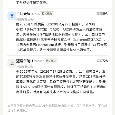
司形成估值锚定效应。
百利天恒
80%
相关概念
688506
百
行情加载失败
据2025年年报摘要（2026年4月27日披露），公司将
GNC（多特异性TCE）与ADC、ARC并列为三大前沿技术赛
道，具备多特异性T细胞衔接器药物研发能力。公司自身曾与
BMS达成最高84亿美元全球授权合作（iza-bren双抗ADC），
是国内创新药License-out标杆。剂泰科技三特异性TCE获最高
16亿美元授权，进一步印证多特异性抗体出海价值。
迈威生物-U
72%
相关概念
688062
迈
行情加载失败
据2025年年报（2026年3月25日披露），公司拥有自主开发
的TCE双特异性及三特异性抗体开发平台，涵盖CD3抗体分子
库和差异化设计策略，具备三特异性TCE药物研发能力。剂泰
科技MTS-128获得海外大额授权，验证了三特异性TCE赛道的
商业前景，对拥有同类技术平台的公司构成正面催化。
本产品所有分析内容均由 AI 与数据系统自动生成，仅供信息参考，不构成
任何投资建议。