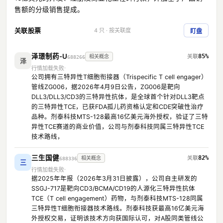
售额的分级销售提成。
关联股票
4 只 · 按关联度
盯盘
泽璟制药-U
85%
相关概念
688266
泽
行情加载失败
公司拥有三特异性T细胞衔接器（Trispecific T cell engager）
管线ZG006，据2026年4月9日公告，ZG006是靶向
DLL3/DLL3/CD3的三特异性抗体，是全球首个针对DLL3靶点
的三特异性TCE，已获FDA孤儿药资格认定和CDE突破性治疗
品种。剂泰科技MTS-128最高16亿美元海外授权，验证了三特
异性TCE赛道的商业价值，公司与剂泰科技同属三特异性TCE
技术路线，
三生国健
82%
相关概念
688336
三
行情加载失败
据2025年年报（2026年3月31日披露），公司自主研发的
SSGJ-717是靶向CD3/BCMA/CD19的人源化三特异性抗体
TCE（T cell engagement）药物，与剂泰科技MTS-128同属
三特异性T细胞衔接器技术路线。剂泰科技获最高16亿美元海
外授权交易，证明该技术方向获国际认可，对A股同类管线公