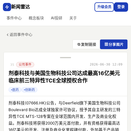
新闻雷达
升级会员
登录
事件中心
概念板块
AI投研
关于
返回事件中心
⧉
▦
复制链接
分享图片
公司事件
2026-06-30 12:09
35
剂泰科技与美国生物科技公司达成最高16亿美元
临床前三特异性TCE全球授权合作
医药
创新药
剂泰科技(07666.HK)公告，与Deerfield旗下美国生物科技公司
Boulevard Bio达成全球独家许可协议，授予其自主研发的三特
异性TCE MTS-128专案在全球范围内开发、生产及商业化权
益。剂泰科技将获得2000万美元首付款，并有资格获得最高达
16亿美元的开发、注册及商业化里程碑付款，外加基于产品销