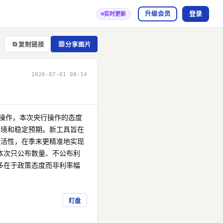
登录
升级会员
实时更新
⧉
▦
复制链接
分享图片
2026-07-01 08:14
操作，本次央行操作的态度
环境和稳定预期。新工具旨在
灵活性，在季末更精准地实现
本次只公布数量、不公布利
多在于政策态度而非利率幅
盯盘