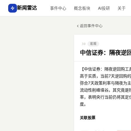
新闻雷达
事件中心
概念板块
AI投研
关于
返回事件中心
宏观
30
中信证券：隔夜逆回
【中信证券：隔夜逆回购工
高于实质，当前7天逆回购
弥合7天政策利率与隔夜为
流动性削峰填谷。其究竟是
率，表明央行当前仍将其定
度。
关联股票