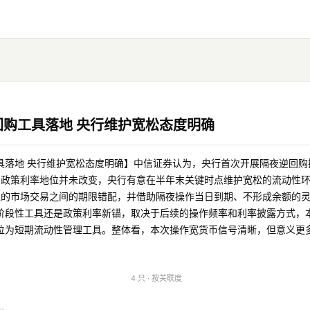
购工具落地 央行维护宽松态度明确
具落地 央行维护宽松态度明确】中信证券认为，央行首次开展隔夜逆回购
的政策利率地位并未改变，央行有意在半年末关键时点维护宽松的流动性
主的市场交易之间的期限错配，并借助隔夜操作当日到期、不形成余额的
阶段性工具还是政策利率新锚，取决于后续的操作频率和利率披露方式，
位为短期流动性管理工具。整体看，本次操作宽货币信号清晰，但意义更
4 只 · 按关联度