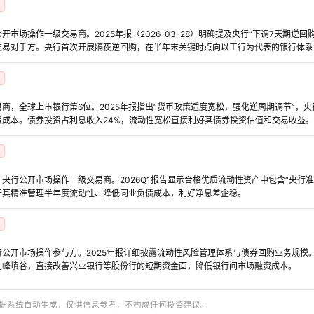
市场操作一级交易商。2025年报（2026-03-28）明确提及央行“下调7天期逆
交易对手方。央行首次开展隔夜逆回购，在半年末关键时点向以工行为代表的银行体系
商，全球上市银行第6位。2025年报指出“货币政策适度宽松，强化逆周期调节”，
资成本。债券投资占利息收入24%，流动性宽松直接利好其债券投资估值和交易收益。
央行公开市场操作一级交易商。2026Q1报告显示合格优质流动性资产中包含“央行
于其精准管理半年度流动性、降低同业负债成本，利好净息差企稳。
公开市场操作参与方。2025年报详细披露流动性风险管理体系与债券回购业务规模
削峰填谷，直接改善兴业银行等股份行的短期资金面，降低银行间市场融资成本。
与数据系统自动生成，仅供信息参考，不构成任何投资建议。