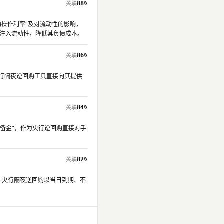
88%
回购操作利率”及对流动性的影响，
注入流动性，降低其负债成本。
86%
央行隔夜逆回购工具直接向其提供
84%
准备金”，作为央行逆回购直接对手
82%
。央行隔夜逆回购以当日到期、不