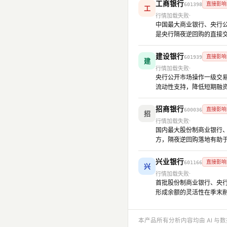
工商银行
直接影响
601398
工
行情加载失败
中国最大商业银行、央行公开
是央行隔夜逆回购的直接
建设银行
直接影响
601939
建
行情加载失败
央行公开市场操作一级交易
流动性支持，降低短期融
招商银行
直接影响
600036
招
行情加载失败
国内最大股份制商业银行、
方，隔夜逆回购落地有助
兴业银行
直接影响
601166
兴
行情加载失败
首批股份制商业银行、央行
形成余额的灵活性在季末
本产品所有分析内容均由 AI 