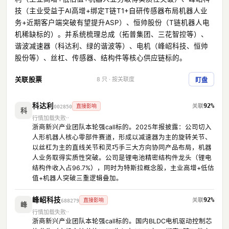
技（主业受益于AI高增+绑定T链T1+自研传感器布局机器人业
务+近期客户端突破有望提升ASP）、恒帅股份（T链机器人电
机稀缺标的）。并系统梳理总成（拓普集团、三花智控等）、
谐波减速器（科达利、绿的谐波等）、电机（峰岹科技、恒帅
股份等）、丝杠、传感器、结构件等核心供应链标的。
关联股票
8 只 · 按关联度
盯盘
科达利
92%
直接影响
002850
科
行情加载失败
浙商新兴产业团队本轮强call标的。2025年报披露：公司切入
人形机器人核心零部件赛道，形成以减速器为主的旋转关节、
以丝杠为主的直线关节和灵巧手三大方向协同产品布局，机器
人业务取得实质性突破。公司是锂电池精密结构件龙头（锂电
结构件收入占96.7%），同时为特斯拉概念股，主业高增+低估
值+机器人突破三重逻辑叠加。
峰岹科技
92%
直接影响
688279
峰
行情加载失败
浙商新兴产业团队本轮强call标的。国内BLDC电机驱动控制芯