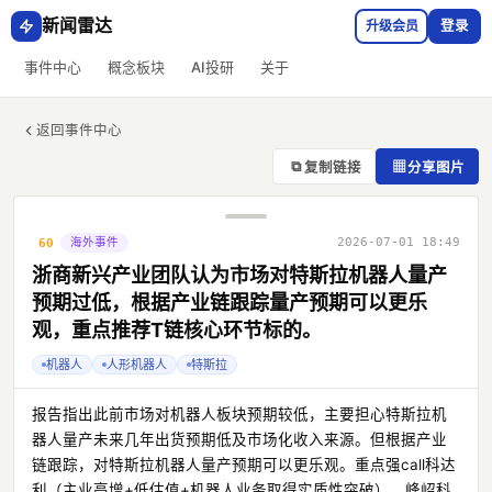
新闻雷达
升级会员
登录
事件中心
概念板块
AI投研
关于
返回事件中心
⧉
▦
复制链接
分享图片
海外事件
2026-07-01 18:49
60
浙商新兴产业团队认为市场对特斯拉机器人量产
预期过低，根据产业链跟踪量产预期可以更乐
观，重点推荐T链核心环节标的。
机器人
人形机器人
特斯拉
报告指出此前市场对机器人板块预期较低，主要担心特斯拉机
器人量产未来几年出货预期低及市场化收入来源。但根据产业
链跟踪，对特斯拉机器人量产预期可以更乐观。重点强call科达
利（主业高增+低估值+机器人业务取得实质性突破）、峰岹科