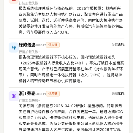
行情加载失败
报告系统梳理总成环节核心标的。2025年报披露：战略新兴
业务聚焦仿生机器人机电执行器行业，配合客户进行重点产品
研发、试制、迭代、送样并获高度评价，同时加大机电执行器
关键零部件开发及海外生产布局。特斯拉汽车热管理核心供应
商，汽车零部件收入占40.1%。
绿的谐波
88%
供应链
688017
绿
行情加载失败
报告梳理谐波减速器环节核心标的。国内谐波减速器龙头
（2025年报机器人行业收入占比74%），率先打破日本垄断实
现国产替代。产品线已拓展至行星滚柱丝杠（对应报告丝杠环
节），同时布局机电一体化执行器（收入占13%），是特斯拉
机器人精密传动环节核心供应商候选。
浙江荣泰
82%
供应链
603119
浙
行情加载失败
同源券商（浙商证券2026-04-02研报）覆盖标的。特斯拉热
失控防护绝缘件核心供应商，合作历史超十年。通过收购KGG
和参股金力传动，卡位微型丝杠和电机，拓展机器人线性关节
和旋转关节总成。浙商证券研报指出公司人形机器人核心部件
有望快速切入车端大客户供应链，泰国基地计划2026年实现