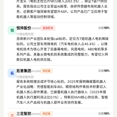
片龙头（电机主控芯片MCU收入占62.3%），绑定T链T1供应
商。报告指出公司主业受益AI高增、自研传感器布局机器人业
务，近期客户端突破有望提升ASP。公司产品已广泛应用于智
能机器人等驱动控制领域。
恒帅股份
90%
直接影响
300969
恒
行情加载失败
浙商新兴产业团队本轮强call标的，定位为T链机器人电机稀缺
标的。公司主营车用微电机（汽车电机收入占45.4%），以微
电机技术为核心开发了后备箱电机、风扇电机、ABS电机等多
系列产品，具备从微电机到系统集成的完整能力，有望切入特
斯拉机器人电机供应链。
拓普集团
90%
供应链
601689
拓
行情加载失败
报告系统梳理总成环节核心标的。2025年报明确披露机器人
产业化战略：凭借智能刹车IBS、精密结构件等技术积累切入
机器人核心部件赛道，已披露机器人执行器收入（2025年报
机器人执行器利润占比0.1%）。特斯拉NVH核心供应商，智能
汽车八大产品线与机器人部件业务协同发展。
三花智控
90%
供应链
002050
三