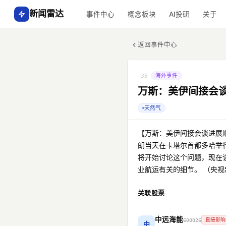
新闻雷达
事件中心
概念板块
AI投研
关于
返回事件中心
海外事件
35
万斯：美伊间接会谈
天然气
【万斯：美伊间接会谈进展顺
朗当天在卡塔尔首都多哈举
将开始讨论这个问题，现在
业航运有关的细节。 （央视
关联股票
中远海能
直接影响
600026
中