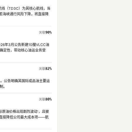
航线（TD3C）为其核心航线，当
节，若海峡通行风险下降，将直接降
90%
26年3月公告新建10艘VLCC油
确定性，带动核心油运业务受
82%
6%。公告明确其国际成品油主要运
制。
80%
际原油价格出现剧烈波动'，且披
将直接降低公司最大成本项——航