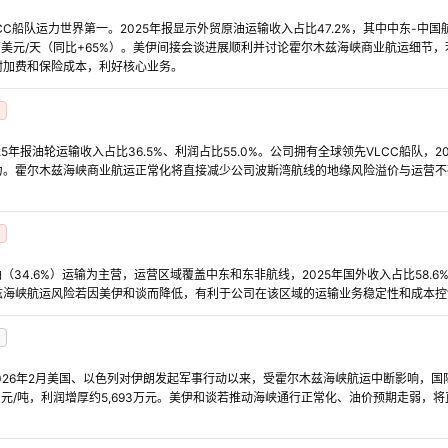
CC船队运力世界第一。2025年报显示外贸原油运输收入占比47.2%，其中中东-中国
.75万美元/天（同比+65%）。美伊间接会谈进展顺利并讨论霍尔木兹海峡商业航运细
附加费和保险成本，利好核心业务。
5年报油轮运输收入占比36.5%、利润占比55.0%。公司拥有全球领先VLCC船队，20
力。霍尔木兹海峡商业航运正常化将直接减少公司波斯湾航线的地缘风险溢价与运营不
油（34.6%）运输为主营，运营区域覆盖中东和东非航线，2025年国外收入占比58.
兹海峡航运风险若因美伊和谈而降低，有利于公司在该区域的运输业务稳定性和成本控
自2026年2月美国、以色列对伊朗发起军事行动以来，受霍尔木兹海峡航运中断影响，国
0元/吨，利润增厚约5,693万元。美伊和谈若推动海峡通行正常化、油价预期走弱，