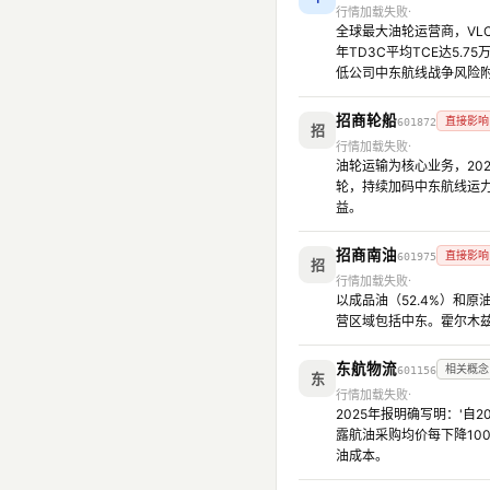
行情加载失败
全球最大油轮运营商，VL
年TD3C平均TCE达5
低公司中东航线战争风险
招商轮船
直接影响
601872
招
行情加载失败
油轮运输为核心业务，202
轮，持续加码中东航线运
益。
招商南油
直接影响
601975
招
行情加载失败
以成品油（52.4%）和原
营区域包括中东。霍尔木
东航物流
相关概念
601156
东
行情加载失败
2025年报明确写明：'
露航油采购均价每下降10
油成本。