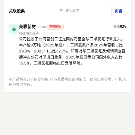
关联股票
1 只 · 按关联度
盯盘
美联新材
92%
直接影响
300586
美
行情加载失败
公司控股子公司营创三征是国内乃至全球三聚氯氰行业龙头，
年产能9万吨（2025年报），三聚氯氰产品2025年营收占比
29.3%、2025H1占比32.7%。印度对华三聚氯氰反倾销调查直
接冲击公司对印出口业务，2025年报显示公司国外收入占比
15.5%，三聚氯氰面临出口受阻风险。
本产品所有分析内容均由 AI 与数据系统自动生成，仅供信息参考，不构成
任何投资建议。