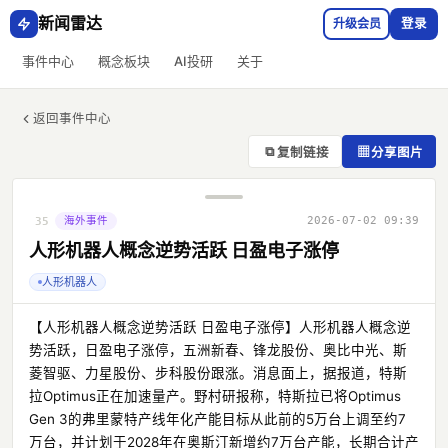
新闻雷达
升级会员
登录
事件中心
概念板块
AI投研
关于
返回事件中心
⧉
▦
复制链接
分享图片
海外事件
2026-07-02 09:39
35
人形机器人概念逆势活跃 日盈电子涨停
人形机器人
【人形机器人概念逆势活跃 日盈电子涨停】人形机器人概念逆
势活跃，日盈电子涨停，五洲新春、锋龙股份、奥比中光、斯
菱智驱、力星股份、步科股份跟涨。消息面上，据报道，特斯
拉Optimus正在加速量产。野村研报称，特斯拉已将Optimus
Gen 3的弗里蒙特产线年化产能目标从此前的5万台上调至约7
万台，并计划于2028年在奥斯汀新增约7万台产能，长期合计产