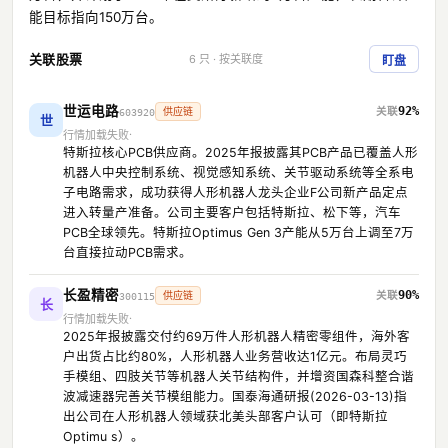
能目标指向150万台。
关联股票
6 只 · 按关联度
盯盘
世运电路
92%
供应链
603920
世
行情加载失败
特斯拉核心PCB供应商。2025年报披露其PCB产品已覆盖人形
机器人中央控制系统、视觉感知系统、关节驱动系统等全系电
子电路需求，成功获得人形机器人龙头企业F公司新产品定点
进入转量产准备。公司主要客户包括特斯拉、松下等，汽车
PCB全球领先。特斯拉Optimus Gen 3产能从5万台上调至7万
台直接拉动PCB需求。
长盈精密
90%
供应链
300115
长
行情加载失败
2025年报披露交付约69万件人形机器人精密零组件，海外客
户出货占比约80%，人形机器人业务营收达1亿元。布局灵巧
手模组、四肢关节等机器人关节结构件，并增资国森科整合谐
波减速器完善关节模组能力。国泰海通研报(2026-03-13)指
出公司在人形机器人领域获北美头部客户认可（即特斯拉
Optimu s）。