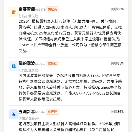
雷赛智能
88%
供应链
002979
雷
行情加载失败
2025年报披露机器人核心部件（无框力矩电机、关节模组、
灵巧手）已进入国内80%主流人形机器人厂商供应体系，无框
力矩电机2025年交付超12万台。获智元机器人'优秀供应商伙
伴'认证，关节模组与灵巧手已进入数十家主流客户批量供货。
Optimus扩产带动全行业放量，公司作为上游核心部件商直接
受益。
绿的谐波
85%
供应链
688017
绿
行情加载失败
国内谐波减速器龙头，74%营收来自机器人行业。KAT系列旋
转执行器融合谐波减速器、无框力矩电机、编码器、力矩传感
器，是人形机器人旋转关节核心方案。特斯拉Optimus每个旋
转关节都需要谐波减速器，产能从5万→7万→150万台长期目
标将带来指数级需求拉动。
五洲新春
80%
供应链
603667
五
行情加载失败
定增募投项目主攻人形机器人高端丝杠及轴承。2025年报明
确丝杠为人形机器人关节执行器核心部件（单台用量超10