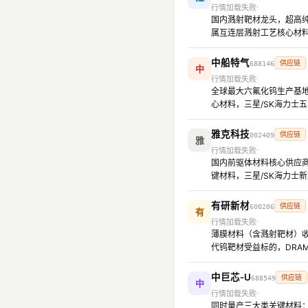
行情加载失败
国内溅射靶材龙头，超高纯
属互连层溅射工艺核心材
中船特气
供应链
688146
中
行情加载失败
全球最大六氟化钨生产基地
心材料，三星/SK海力士
雅克科技
供应链
002409
雅
行情加载失败
国内前驱体材料核心供应商，
键材料，三星/SK海力士
有研新材
供应链
600206
有
行情加载失败
薄膜材料（含溅射靶材）收
代钨靶材受益标的，DRA
中巨芯-U
供应链
688549
中
行情加载失败
同时量产三大类关键材料：高