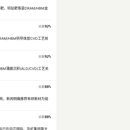
靶、钨钛靶等是DRAM/HBM金
92%
AM/HBM钨导体层CVD工艺核
92%
薄膜沉积(ALD/CVD)工艺关
88%
应商，新闻明确推荐有研新材为钼
88%
，产品已在中芯国际、华虹集团等主