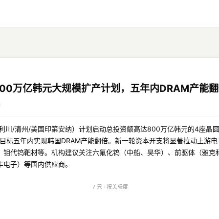
00万亿韩元大规模扩产计划，五年内DRAM产能
利川/清州/美国印第安纳）计划启动总投资额高达800万亿韩元的4座晶
M，目标五年内实现韩国DRAM产能翻倍。新一轮资本开支将显著拉动上游
、钼代钨靶材等。机构建议关注六氟化钨（中船、昊华）、前驱体（雅克
丰电子）等国内供应商。
7 只 · 按关联度