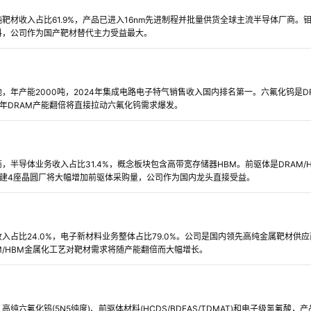
靶材收入占比61.9%，产品已进入16nm先进制程并批量供货全球主流半导体厂商。钼
料，公司作为国产靶材替代主力受益最大。
，年产能2000吨，2024年集成电路电子特气销售收入国内排名第一。六氟化钨是DR
五年DRAM产能翻倍将直接拉动六氟化钨需求爆发。
半导体业务收入占比31.4%，概念板块包含高带宽存储器HBM。前驱体是DRAM/HBM
新建4座晶圆厂将大幅增加前驱体采购量，公司作为国内龙头直接受益。
入占比24.0%，电子新材料业务整体占比79.0%。公司是国内领先高纯金属靶材供
M/HBM金属化工艺对靶材需求将随产能翻倍而大幅增长。
纯六氟化钨(5N5纯度)、前驱体材料(HCDS/BDEAS/TDMAT)和电子级氢氟酸