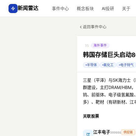
新闻雷达
事件中心
概念板块
AI投研
关于
返回事件中心
海外事件
35
韩国存储巨头启动8
半导体
氟化工
电子特气
三星（平泽）与SK海力士（
群建设，主打DRAM/HB
钨、前驱体、电子级氢氟酸
多）、靶材（有研新材、江
关联股票
江丰电子
供应链
300666
江