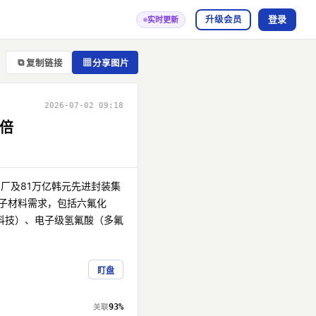
登录
升级会员
实时更新
⧉
▦
复制链接
分享图片
2026-07-02 09:18
翻倍
圆厂及81万亿韩元先进封装集
电子材料需求，包括六氟化
科技）、电子级氢氟酸（多氟
盯盘
93%