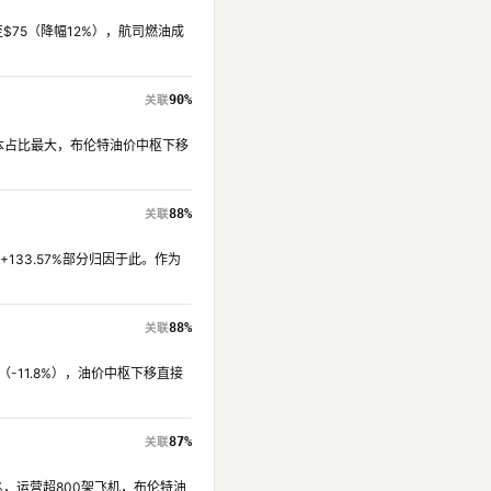
$75（降幅12%），航司燃油成
90%
成本占比最大，布伦特油价中枢下移
88%
+133.57%部分归因于此。作为
88%
（-11.8%），油价中枢下移直接
87%
%，运营超800架飞机，布伦特油