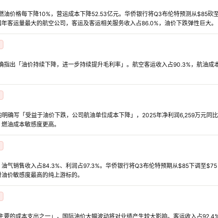
燃油价格每下降10%，营运成本下降52.53亿元。华侨银行将Q3布伦特预测从$85砍至
年客运量最大的航空公司，客运及客运相关服务收入占86.0%，油价下跌弹性巨大。
明确指出「油价持续下降，进一步持续提升毛利率」。航空客运收入占90.3%，航油
季报均明确写「受益于油价下跌，公司航油单位成本下降」，2025年净利润6,259万元同比
，燃油成本敏感度更高。
气销售收入占84.3%、利润占97.3%。华侨银行将Q3布伦特预期从$85下调至$75
对油价敏感度最高的纯上游标的。
最主要的成本支出之一」，国际油价大幅波动将对业绩产生较大影响。客运收入占92.4