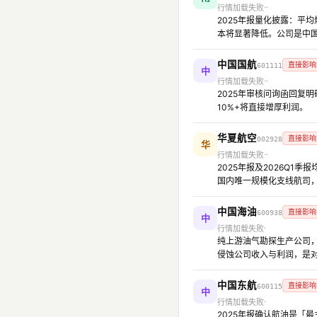
行情加载失败
2025年报量化披露：平均
本将显著降低。公司是中国
中国国航
直接影响
601111
中
行情加载失败
2025年审核问询函回复
10%+将直接增厚利润。
华夏航空
直接影响
002928
华
行情加载失败
2025年报及2026Q1
国内唯一规模化支线航司
中国海油
直接影响
600938
中
行情加载失败
纯上游油气勘探生产公司，油
侵蚀公司收入与利润，是
中国东航
直接影响
600115
中
行情加载失败
2025年报确认航油是「