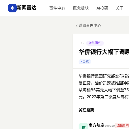
新闻雷达
事件中心
概念板块
AI投研
关于
返回事件中心
海外事件
35
华侨银行大幅下调
民航
华侨银行集团研究部发布报
复正常，油价迅速被推回冲
从每桶85美元大幅下调至75
元，2027年第二季度从每桶
关联股票
南方航空
直接影响
600029
南