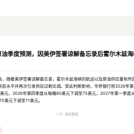
原油季度预测，因美伊签署谅解备忘录后霍尔木兹海
告，随着美伊签署谅解备忘录，霍尔木兹海峡的航运以及原油供应量有所
突前水平并再次引发供应过剩论调。受此判断影响，华侨银行将2026年
美元，2026年第四季度从每桶80美元下调至75美元，2027年第一季度
75美元下调至71美元。
7 只 · 按关联度