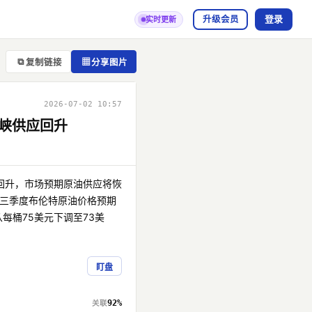
登录
升级会员
实时更新
⧉
▦
复制链接
分享图片
2026-07-02 10:57
峡供应回升
回升，市场预期原油供应将恢
第三季度布伦特原油价格预期
从每桶75美元下调至73美
盯盘
92%