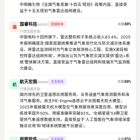
中明确引用《全国气象发展'十四五'规划》政策内容，直接受
益于十五五规划气象雷达组网建设。
国睿科技
88%
直接影响
600562
国
行情加载失败
中国电科十四所旗下，雷达整机和子系统占收入83.4%。2025
年报明确提及'国家层面统筹推进气象现代化与防灾减灾体系建
设，将雷达监测网列为气象立体观测核心工程，实施X波段相
控阵雷达组网布局'，并指出公司为气象防灾减灾提供'雷达+系
统'整体解决方案。直接受益于气象雷达组网和极端天气监测能
力建设。
航天宏图
88%
生态系统
688066
航
行情加载失败
国内领先的卫星遥感应用服务商，业务涵盖气象观测服务和海
洋气象服务。自主PIE-Engine遥感云平台搭载天权大模型，
2025年报披露天权大模型在气象预报场景深度应用，模型训
练效率提升50%，预报准确率突破92%。'女娲星座'54颗卫星
提供气象遥感数据支持。直接受益于'人工智能在气象领域深度
融合应用'和'地球系统数据平台建设'。
超图软件
85%
生态系统
300036