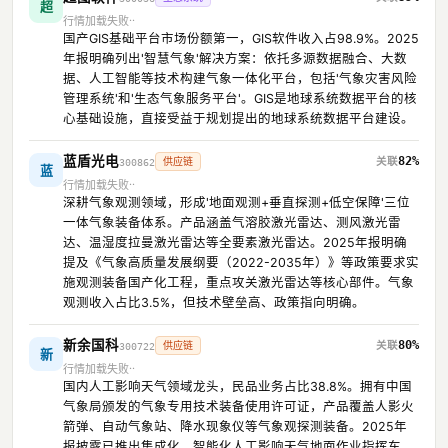
超
行情加载失败
国产GIS基础平台市场份额第一，GIS软件收入占98.9%。2025
年报明确列出'智慧气象'解决方案：依托多源数据融合、大数
据、人工智能等技术构建气象一体化平台，包括'气象灾害风险
管理系统'和'生态气象服务平台'。GIS是地球系统数据平台的核
心基础设施，直接受益于规划提出的地球系统数据平台建设。
蓝盾光电
82%
供应链
300862
蓝
行情加载失败
深耕气象观测领域，形成'地面观测+垂直探测+低空保障'三位
一体气象装备体系。产品涵盖气溶胶激光雷达、测风激光雷
达、温湿度拉曼激光雷达等全要素激光雷达。2025年报明确
提及《气象高质量发展纲要（2022-2035年）》等政策要求实
施观测装备国产化工程，重点攻关激光雷达等核心部件。气象
观测收入占比3.5%，但技术壁垒高、政策指向明确。
新余国科
80%
供应链
300722
新
行情加载失败
国内人工影响天气领域龙头，民品业务占比38.8%。拥有中国
气象局颁发的气象专用技术装备使用许可证，产品覆盖人影火
箭弹、自动气象站、降水现象仪等气象观探测装备。2025年
报披露已推出集成化、智能化人工影响天气地面作业指挥车