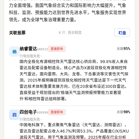
力全面增强。我国气象综合实力和国际影响力大幅提升，气象
科技、监测、预报能力达到世界先进水平，气象服务实现世界
领先，成为全球气象治理重要力量。
关联股票
8 只 · 按关联度
盯盘
纳睿雷达
95%
直接影响
688522
纳
行情加载失败
国内全极化有源相控阵天气雷达核心供应商，99.9%收入来自
雷达及配套设备制造业。核心产品为X波段双极化有源相控阵
天气雷达，面向雷雨、大风、龙卷、下击暴流等灾害性天气探
测。2025年报明确提到双极化相控阵天气雷达是下一代天气
雷达技术体制重要发展方向，已在20余省布设近300台雷达。
直接受益于规划提出的'极端天气监测预报预警能力显著提
升'和相控阵雷达组网部署。
四创电子
90%
直接影响
600990
四
行情加载失败
中国电科旗下，重点聚焦气象雷达（天气雷达、测雨雷达），
雷达及雷达配套占收入46.7%/利润53.3%。产品覆盖C/X/S/KU
波段天气雷达，用于气象监测及预警。2025年报在行业分析