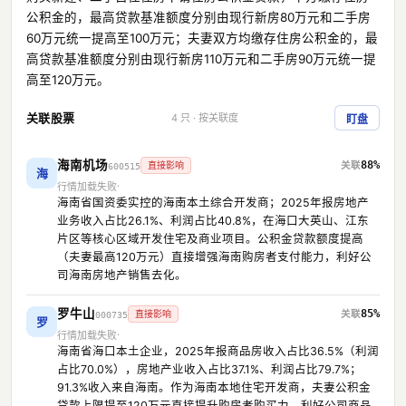
公积金的，最高贷款基准额度分别由现行新房80万元和二手房
60万元统一提高至100万元；夫妻双方均缴存住房公积金的，最
高贷款基准额度分别由现行新房110万元和二手房90万元统一提
高至120万元。
关联股票
4 只 · 按关联度
盯盘
海南机场
88%
直接影响
600515
海
行情加载失败
海南省国资委实控的海南本土综合开发商；2025年报房地产
业务收入占比26.1%、利润占比40.8%，在海口大英山、江东
片区等核心区域开发住宅及商业项目。公积金贷款额度提高
（夫妻最高120万元）直接增强海南购房者支付能力，利好公
司海南房地产销售去化。
罗牛山
85%
直接影响
000735
罗
行情加载失败
海南省海口本土企业，2025年报商品房收入占比36.5%（利润
占比70.0%），房地产业收入占比37.1%、利润占比79.7%；
91.3%收入来自海南。作为海南本地住宅开发商，夫妻公积金
贷款上限提至120万元直接提升购房者购买力，利好公司商品