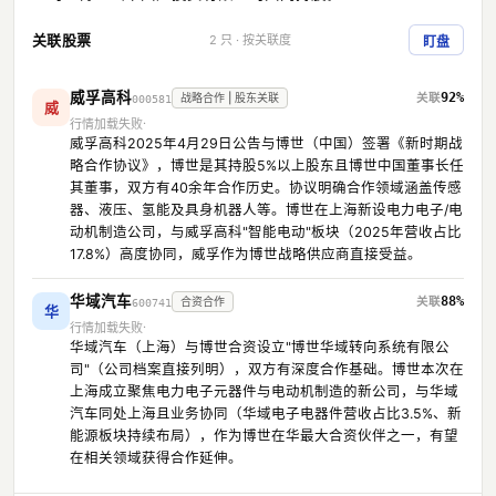
关联股票
2 只 · 按关联度
盯盘
威孚高科
92%
战略合作 | 股东关联
000581
威
行情加载失败
威孚高科2025年4月29日公告与博世（中国）签署《新时期战
略合作协议》，博世是其持股5%以上股东且博世中国董事长任
其董事，双方有40余年合作历史。协议明确合作领域涵盖传感
器、液压、氢能及具身机器人等。博世在上海新设电力电子/电
动机制造公司，与威孚高科"智能电动"板块（2025年营收占比
17.8%）高度协同，威孚作为博世战略供应商直接受益。
华域汽车
88%
合资合作
600741
华
行情加载失败
华域汽车（上海）与博世合资设立"博世华域转向系统有限公
司"（公司档案直接列明），双方有深度合作基础。博世本次在
上海成立聚焦电力电子元器件与电动机制造的新公司，与华域
汽车同处上海且业务协同（华域电子电器件营收占比3.5%、新
能源板块持续布局），作为博世在华最大合资伙伴之一，有望
在相关领域获得合作延伸。