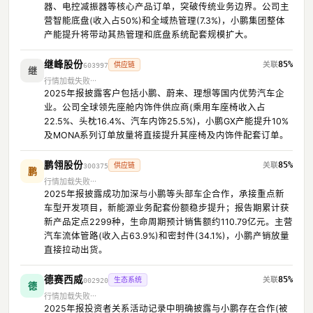
器、电控减振器等核心产品订单，突破传统业务边界。公司主
营智能底盘(收入占50%)和全域热管理(7.3%)，小鹏集团整体
产能提升将带动其热管理和底盘系统配套规模扩大。
继峰股份
85%
供应链
603997
继
行情加载失败
2025年报披露客户包括小鹏、蔚来、理想等国内优势汽车企
业。公司全球领先座舱内饰件供应商(乘用车座椅收入占
22.5%、头枕16.4%、汽车内饰25.5%)，小鹏GX产能提升10%
及MONA系列订单放量将直接提升其座椅及内饰件配套订单。
鹏翎股份
85%
供应链
300375
鹏
行情加载失败
2025年报披露成功加深与小鹏等头部车企合作，承接重点新
车型开发项目，新能源业务配套份额稳步提升；报告期累计获
新产品定点2299种，生命周期预计销售额约110.79亿元。主营
汽车流体管路(收入占63.9%)和密封件(34.1%)，小鹏产销放量
直接拉动出货。
德赛西威
85%
生态系统
002920
德
行情加载失败
2025年报投资者关系活动记录中明确披露与小鹏存在合作(被