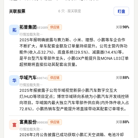
关联股票
6 只 · 按关联度
盯盘
拓普集团
90%
供应链
601689
拓
行情加载失败
2025年报明确披露与赛力斯、小米、理想、小鹏等车企合作
不断扩大，单车配套金额及订单量持续提升。公司主营内饰功
能件(收入占32.7%)、底盘系统(29.5%)、减震器(14.4%)等，
是平台型汽车零部件龙头，小鹏GX产能提升及MONA L03订单
超预期将直接拉动其配套出货量。
华域汽车
88%
供应链
600741
华
行情加载失败
2025年报披露子公司华域视觉新获小鹏汽车数字交互大
灯/HUD等项目定点；博世华域转向系统为小鹏汽车开发线控转
向项目。华域国内最大独立汽车零部件供应商(内外饰件收入占
72.8%)，小鹏热销车型产能提升将直接带动其配套订单增长。
富奥股份
88%
供应链
000030
富
行情加载失败
2026年2月公告披露已成功获取小鹏汇天空调箱、电池冷却