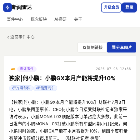
新闻雷达
升级会员
登录
事件中心
概念板块
AI投研
关于
返回事件中心
⧉
▦
复制链接
分享图片
海外事件
2026-07-03 12:38
40
独家|何小鹏：小鹏GX本月产能将提升10%
汽车零部件
新能源汽车
【独家|何小鹏：小鹏GX本月产能将提升10%】财联社7月3日
电，小鹏集团董事长、CEO何小鹏今日接受财联社记者独家采
访时表示，小鹏MONA L03顶配版本订单占绝大多数，此前一
日发布的小鹏MONA L03打破小鹏所有车型同期小订纪录。何
小鹏同时透露，小鹏GX产能在本月将提升10%，到四季度销量
有望冲击该细分市场前三。 （财联社记者 徐昊）