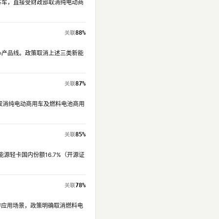
源客车，直接受财政部取消纯电动商
88%
核心产品线。政策取消上述三类新能
87%
接取消纯电动商用车及燃料电池商用
85%
源轻卡国内份额16.7%（开源证
。
78%
下游应用场景，政策明确取消燃料电