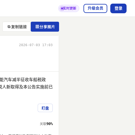
登录
升级会员
实时更新
⧉
▦
复制链接
分享图片
2026-07-03 17:03
节能汽车减半征收车船税政
税人新取得及本公告实施前已
。
盯盘
90%