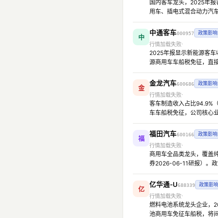
国内客车龙头，2025年
用车、插电式混合动力汽
中通客车
政策影响
000957
中
行情加载失败
2025年报显示新能源客
源商用车车船税免征，直
金龙汽车
政策影响
600686
金
行情加载失败
客车制造收入占比94.9
车车船税免征，公司核心
福田汽车
政策影响
600166
福
行情加载失败
商用车全品类龙头，覆盖纯
券2026-06-11研报
亿华通-U
政策影
688339
亿
行情加载失败
燃料电池系统龙头企业，2
池商用车免征车船税，将