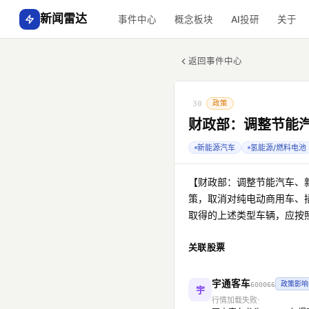
新闻雷达
事件中心
概念板块
AI投研
关于
返回事件中心
政策
30
财政部：调整节能
新能源汽车
氢能源/燃料电池
【财政部：调整节能汽车、新
策，取消对纯电动商用车、
取得的上述类型车辆，应按
关联股票
宇通客车
政策影响
600066
宇
行情加载失败