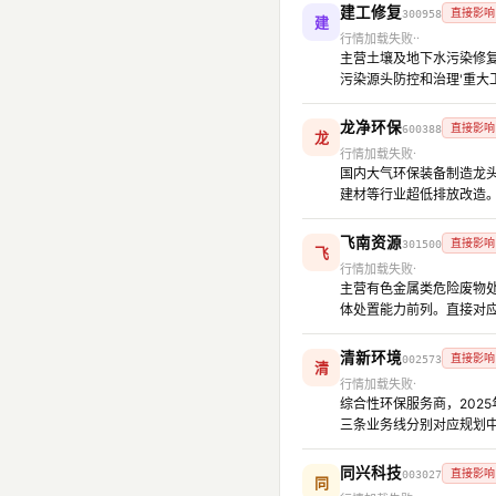
建工修复
直接影响
300958
建
行情加载失败
主营土壤及地下水污染修复
污染源头防控和治理'重大
龙净环保
直接影响
600388
龙
行情加载失败
国内大气环保装备制造龙头，
建材等行业超低排放改造。
飞南资源
直接影响
301500
飞
行情加载失败
主营有色金属类危险废物处
体处置能力前列。直接对应
清新环境
直接影响
002573
清
行情加载失败
综合性环保服务商，202
三条业务线分别对应规划中
同兴科技
直接影响
003027
同