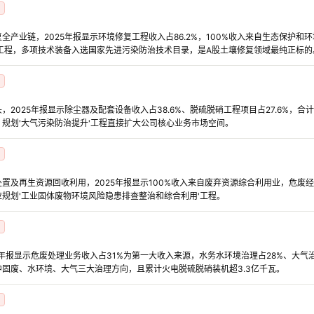
全产业链，2025年报显示环境修复工程收入占86.2%，100%收入来自生态保护和
工程，多项技术装备入选国家先进污染防治技术目录，是A股土壤修复领域最纯正标的
2025年报显示除尘器及配套设备收入占38.6%、脱硫脱硝工程项目占27.6%，合
规划'大气污染防治提升'工程直接扩大公司核心业务市场空间。
置及再生资源回收利用，2025年报显示100%收入来自废弃资源综合利用业，危废经
规划'工业固体废物环境风险隐患排查整治和综合利用'工程。
5年报显示危废处理业务收入占31%为第一大收入来源，水务水环境治理占28%、大气
固废、水环境、大气三大治理方向，且累计火电脱硫脱硝装机超3.3亿千瓦。