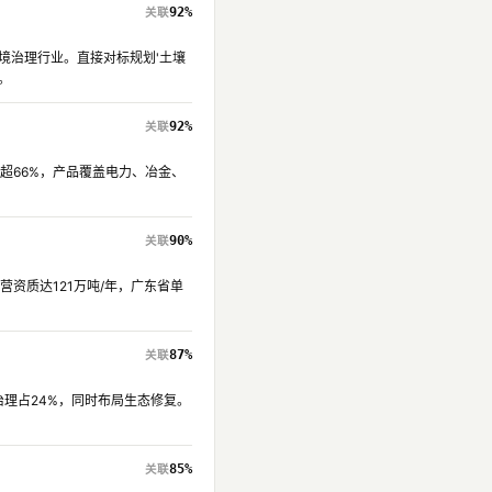
92%
环境治理行业。直接对标规划'土壤
。
92%
计超66%，产品覆盖电力、冶金、
90%
营资质达121万吨/年，广东省单
87%
治理占24%，同时布局生态修复。
85%