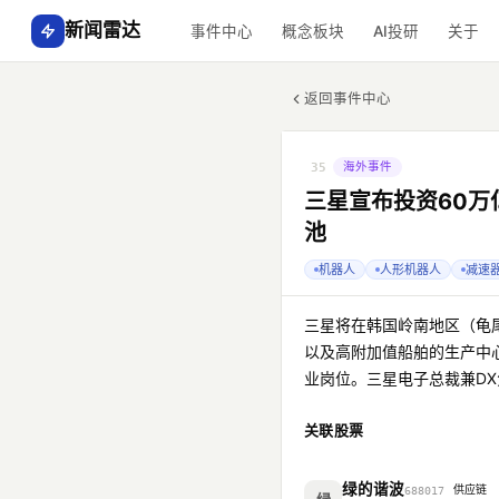
新闻雷达
事件中心
概念板块
AI投研
关于
返回事件中心
海外事件
35
三星宣布投资60万
池
机器人
人形机器人
减速
三星将在韩国岭南地区（龟
以及高附加值船舶的生产中
业岗位。三星电子总裁兼D
关联股票
绿的谐波
供应链
688017