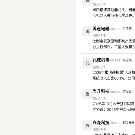
绿
加载行情
国内谐波减速器龙头，机器
形机器人关节核心零部件。
鸣志电器
供应链
603728
鸣
加载行情
控制电机及驱动系统产品收
心执行部件。三星大规模投
兆威机电
供应链
003021
兆
加载行情
2025年报明确披露"人
系统收入占比60.1%。
当升科技
供应链
300073
当
加载行情
2025年10月公告签订
作协议；2025年报显示
兴森科技
相关概念
002436
兴
加载行情