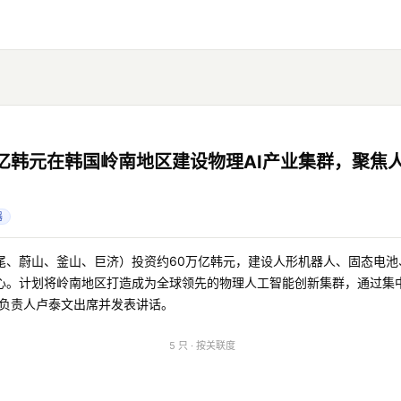
亿韩元在韩国岭南地区建设物理AI产业集群，聚焦
器
尾、蔚山、釜山、巨济）投资约60万亿韩元，建设人形机器人、固态电池
心。计划将岭南地区打造成为全球领先的物理人工智能创新集群，通过集中
X负责人卢泰文出席并发表讲话。
5 只 · 按关联度