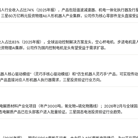
人行业收入占比74%（2025年报），产品包括谐波减速器、机电一体化执行器及行
三星60万亿韩元投资物理AI/人形机器人产业集群，公司作为核心零部件龙头直接受
入占比83%（2025年报），全球运动控制解决方案龙头，空心杯电机、步进电机是
资物理AI集群，公司作为国内控制电机龙头有望受益于需求扩容。
形机器人核心驱动模组"（灵巧手核心驱动模组）和"仿生机器人灵巧手"产品，可实现传
公司产品直接对应人形机器人执行器需求，三星投资验证行业方向。
固态电解质材料产业化项目（年产3000吨，氧化物+硫化物路线）；2026年2月与全
固态电解质产品已在头部客户进入批量验证。三星固态电池投资验证行业趋势。