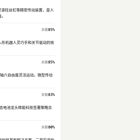
星滚柱丝杠等精密传动装置，是人
益。
85%
人形机器人灵巧手和关节驱动的核
85%
动轴六自由度灵活运动。微型传动
83%
球固态电池龙头辉能科技签署策略合
80%