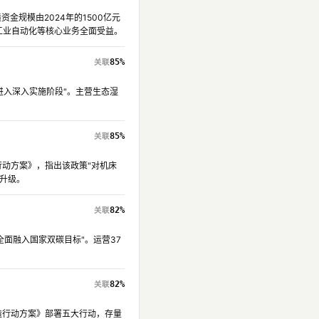
金规模由2024年的1500亿元
、工业自动化等核心业务全面受益。
85%
进入深入实施阶段"。主营生态湿
85%
行动方案》，指出该政策"对机床
改升级。
82%
全面融入国家双碳目标"。运营37
82%
改造行动方案》部署五大行动，存量