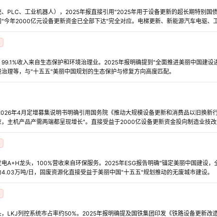
PLC、工业机器人），2025年报直接引用"2025年用于设备更新的超长期特别国债资
新闻"今年2000亿元设备更新资金已全部下达"完全对应。电梯更新、新能源汽车电驱
99.1%收入来自生态保护和环境治理业。2025年报明确提到"全面推进美丽中国建设
治理等，与"十五五"美丽中国规划的生态保护与修复方向高度匹配。
2026年4月定增募集说明书明确引用国务院《推动大规模设备更新和消费品以旧换新
，主机产品产需两端都呈现增长"。直接受益于2000亿设备更新资金投向制造业技
A+H龙头，100%营收来自环保服务。2025年ESG报告明确"锚定美丽中国建设，
4.03万吨/日，固废资源化直接受益于美丽中国"十五五"规划推动的无废城市建设。
，LKJ列控系统市占率约50%。2025年报明确提及国铁集团印发《铁路设备更新