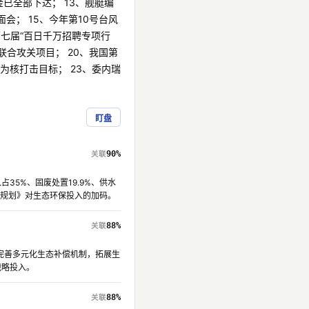
金已全部下达； 13、舰艇编
会； 15、今年第10号台风
第七届“百日千万招聘专项行
联合攻关项目； 20、我国第
成为核打击目标； 23、委内瑞
盯盘
90%
35%、固废处置19.9%、供水
"规划》对生态环保投入的加码。
88%
"完善多元化生态补偿机制，拓展生
战略投入。
88%