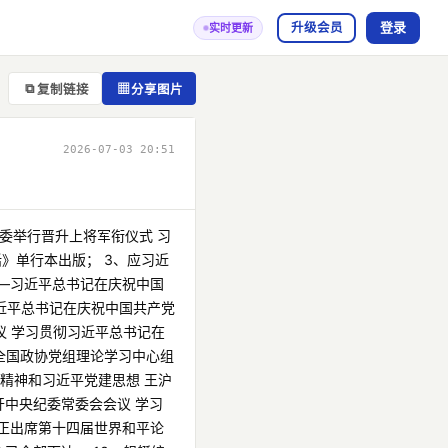
登录
升级会员
实时更新
⧉
▦
复制链接
分享图片
2026-07-03 20:51
军委举行晋升上将军衔仪式 习
》单行本出版； 3、应习近
——习近平总书记在庆祝中国
习近平总书记在庆祝中国共产党
议 学习贯彻习近平总书记在
共全国政协党组理论学习中心组
话精神和习近平党建思想 王沪
开中央纪委常委会会议 学习
韩正出席第十四届世界和平论