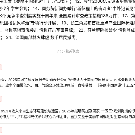
院印发《美丽中国建设“十五五”规划》； 12、今年2000亿元设备更新资
少年学生参观； 14、国务院新闻办举行“新征程上的奋斗者”中外记者见面
、公平竞争审查制度实施十周年来 全国累计审查政策措施188万件； 17、
络娱乐团播乱象整治”专项行动开展； 19、长三角发布首批重点产业国际标准
1、乌称基辅遭俄袭击 俄称打击军事目标； 22、芬兰解除核禁令 俄称其
； 24、法国南部林火肆虐 数千居民撤离。
7 只 · 按关联度
头，2025年可持续发展报告明确表述公司"始终致力于美丽中国建设"。污水处理收入占
.4%，业务全面覆盖水、固、气综合环境治理领域，直接受益于《美丽中国建设"十五五
95.3%收入来自生态环境建设与运营。2025年报明确提及国家"十五五"规划提出的
司作为"三北"工程和光伏治沙核心合作企业，直接受益于美丽中国规划对生态修复的