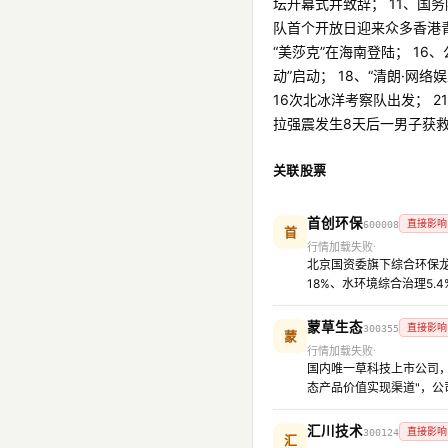
坛开幕式并致辞； 11、国务
队首个开放日迎来众多香港青
“美莎克”在海南登陆； 16
动”启动； 18、“清朗·网
16次北冰洋考察队出发； 2
拉强震发生8天后一男子获救
关联股票
首创环保
直接影响
600008
首
行情加载失败
北京国资委旗下综合环保龙
18%、水环境综合治理5
蒙草生态
直接影响
300355
蒙
行情加载失败
国内唯一草科技上市公司，
态产品价值实现渠道"，公
汇川技术
直接影响
300124
汇