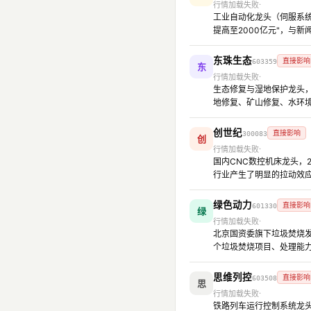
行情加载失败
工业自动化龙头（伺服系统、
提高至2000亿元"，与
东珠生态
直接影响
603359
东
行情加载失败
生态修复与湿地保护龙头，
地修复、矿山修复、水环境
创世纪
直接影响
300083
创
行情加载失败
国内CNC数控机床龙头，
行业产生了明显的拉动效应
绿色动力
直接影响
601330
绿
行情加载失败
北京国资委旗下垃圾焚烧发电
个垃圾焚烧项目、处理能力
思维列控
直接影响
603508
思
行情加载失败
铁路列车运行控制系统龙头