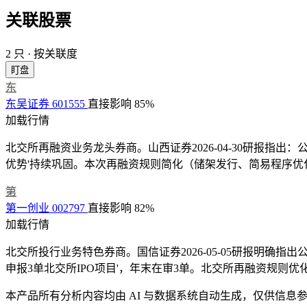
关联股票
2 只 · 按关联度
盯盘
东
东吴证券
601555
直接影响
85%
加载行情
北交所再融资业务龙头券商。山西证券2026-04-30研报指出
优势'持续巩固。本次再融资规则简化（储架发行、简易程序优
第
第一创业
002797
直接影响
82%
加载行情
北交所投行业务特色券商。国信证券2026-05-05研报明确指出公
申报3单北交所IPO项目'，年末在审3单。北交所再融资规则
本产品所有分析内容均由 AI 与数据系统自动生成，仅供信息