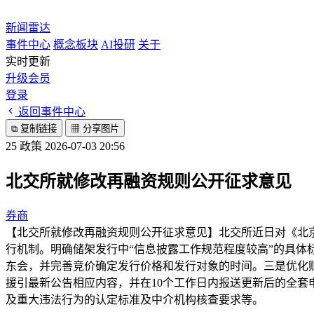
新闻雷达
事件中心
概念板块
AI投研
关于
实时更新
升级会员
登录
返回事件中心
⧉
复制链接
▦
分享图片
25
政策
2026-07-03 20:56
北交所就修改再融资规则公开征求意见
券商
【北交所就修改再融资规则公开征求意见】北交所近日对《北京
行机制。明确储架发行中“信息披露工作规范程度较高”的具
东会，并完善竞价确定发行价格和发行对象的时间。三是优化财
援引最新公告相应内容，并在10个工作日内报送更新后的全
及重大违法行为的认定标准及中介机构核查要求等。