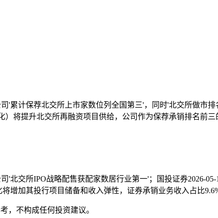
：公司'累计保荐北交所上市家数位列全国第三'，同时'北交所做市排名
化）将提升北交所再融资项目供给，公司作为保荐承销排名前三的
司'北交所IPO战略配售获配家数居行业第一'；国投证券2026-05
优化将增加其投行项目储备和收入弹性，证券承销业务收入占比9.6
参考，不构成任何投资建议。