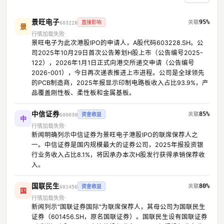
景旺电子
95%
直接影响
603228
景
行情加载失败
景旺电子为此次港股IPO的申请人，A股代码603228.SH。公
司2025年10月29日首次公告筹划H股上市（公告编号2025-
122），2026年1月1日正式向港交所递交申请（公告编号
2026-001），今日再次递表推进上市进程。公司是全球领先
的PCB制造商，2025年报显示印制电路板收入占比93.9%，产
品覆盖刚性板、柔性板和金属基板。
中信证券
85%
资金收益
600030
中
行情加载失败
新闻明确列示中信证券为景旺电子港股IPO的联席保荐人之
一。中信证券是国内规模最大的证券公司，2025年报投资银
行业务收入占比8.1%，将因承办本次H股发行获得承销保荐收
入。
国联民生
80%
资金收益
601456
国
行情加载失败
新闻列示"国联证券国际"为联席保荐人，其母公司为国联民生
证券（601456.SH，原名国联证券）。国联民生设有国联证券