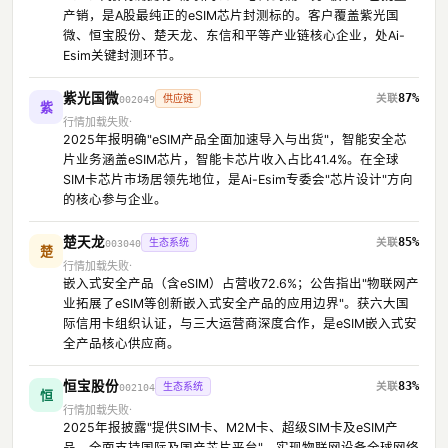
产销，是A股最纯正的eSIM芯片封测标的。客户覆盖紫光国
微、恒宝股份、楚天龙、东信和平等产业链核心企业，处Ai-
Esim关键封测环节。
紫光国微
87%
供应链
002049
紫
行情加载失败
2025年报明确"eSIM产品全面加速导入与出货"，智能安全芯
片业务涵盖eSIM芯片，智能卡芯片收入占比41.4%。在全球
SIM卡芯片市场居领先地位，是Ai-Esim专委会"芯片设计"方向
的核心参与企业。
楚天龙
85%
生态系统
003040
楚
行情加载失败
嵌入式安全产品（含eSIM）占营收72.6%；公告指出"物联网产
业拓展了eSIM等创新嵌入式安全产品的应用边界"。获六大国
际信用卡组织认证，与三大运营商深度合作，是eSIM嵌入式安
全产品核心供应商。
恒宝股份
83%
生态系统
002104
恒
行情加载失败
2025年报披露"提供SIM卡、M2M卡、超级SIM卡及eSIM产
品，全面支持国际及国产芯片平台"，实现物联网设备全球网络