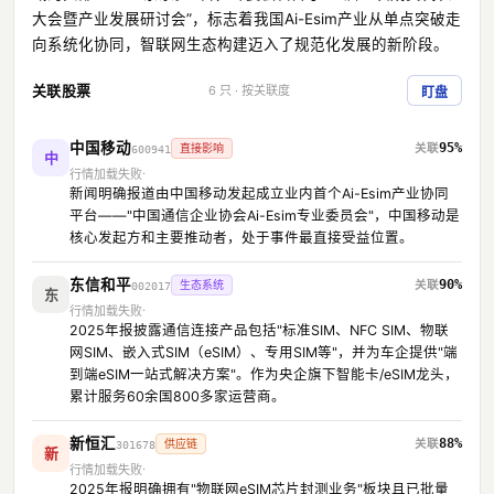
大会暨产业发展研讨会”，标志着我国Ai-Esim产业从单点突破走
向系统化协同，智联网生态构建迈入了规范化发展的新阶段。
关联股票
6 只 · 按关联度
盯盘
中国移动
95%
直接影响
600941
中
行情加载失败
新闻明确报道由中国移动发起成立业内首个Ai-Esim产业协同
平台——"中国通信企业协会Ai-Esim专业委员会"，中国移动是
核心发起方和主要推动者，处于事件最直接受益位置。
东信和平
90%
生态系统
002017
东
行情加载失败
2025年报披露通信连接产品包括"标准SIM、NFC SIM、物联
网SIM、嵌入式SIM（eSIM）、专用SIM等"，并为车企提供"端
到端eSIM一站式解决方案"。作为央企旗下智能卡/eSIM龙头，
累计服务60余国800多家运营商。
新恒汇
88%
供应链
301678
新
行情加载失败
2025年报明确拥有"物联网eSIM芯片封测业务"板块且已批量