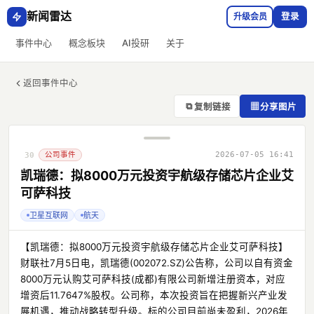
新闻雷达
升级会员
登录
事件中心
概念板块
AI投研
关于
返回事件中心
⧉
▦
复制链接
分享图片
公司事件
2026-07-05 16:41
30
凯瑞德：拟8000万元投资宇航级存储芯片企业艾
可萨科技
卫星互联网
航天
【凯瑞德：拟8000万元投资宇航级存储芯片企业艾可萨科技】
财联社7月5日电，凯瑞德(002072.SZ)公告称，公司以自有资金
8000万元认购艾可萨科技(成都)有限公司新增注册资本，对应
增资后11.7647%股权。公司称，本次投资旨在把握新兴产业发
展机遇，推动战略转型升级。标的公司目前尚未盈利，2026年