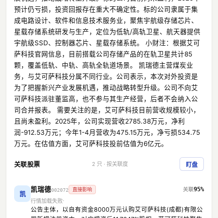
预计仍亏损，投资回报存在重大不确定性。标的公司隶属于集
成电路设计、软件和信息技术服务业，聚焦宇航级存储芯片、
星载存储系统研发与生产，定位为低轨/高轨卫星、航天器提供
宇航级SSD、控制器芯片、星载存储系统。 小财注：根据艾可
萨科技官网信息，目前搭载公司存储产品的在轨卫星共计85
颗，覆盖低轨、中轨、高轨全轨道场景。 凯瑞德主营煤炭业
务，与艾可萨科技分属不同行业。公司表示，本次对外投资是
为了把握新兴产业发展机遇，推动战略转型升级。公司不向艾
可萨科技派驻董监高，也不参与其生产经营，后者不会纳入公
司合并报表。 需要关注的是，艾可萨科技目前营收规模较小，
且尚未盈利。2025年，公司实现营收2785.38万元，净利
润-912.53万元；今年1-4月营收为475.15万元，净亏损534.75
万元。在估值方面，艾可萨科技投前估值为6亿元。
关联股票
2 只 · 按关联度
盯盘
凯瑞德
95%
直接影响
002072
凯
行情加载失败
公告主体，以自有资金8000万元认购艾可萨科技(成都)有限公