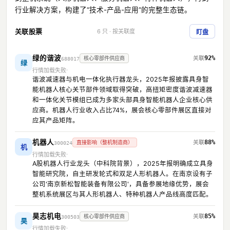
行业解决方案，构建了“技术-产品-应用”的完整生态链。
关联股票
6 只 · 按关联度
盯盘
绿的谐波
92%
核心零部件供应商
688017
绿
行情加载失败
谐波减速器与机电一体化执行器龙头，2025年报披露具身智
能机器人核心关节部件领域取得突破，高扭矩密度谐波减速器
和一体化关节模组已成为多家头部具身智能机器人企业核心供
应商。机器人行业收入占比74%，展会核心零部件展区直接对
应其产品矩阵。
机器人
88%
直接影响（整机制造商）
300024
机
行情加载失败
A股机器人行业龙头（中科院背景），2025年报明确成立具身
智能研究院，自主研发轮式和双足人形机器人。在南京设有子
公司'南京新松智能装备有限公司'，具备参展地缘优势，展会
整机系统展区与其人形机器人、特种机器人产品线高度匹配。
昊志机电
85%
核心零部件供应商
300503
昊
行情加载失败