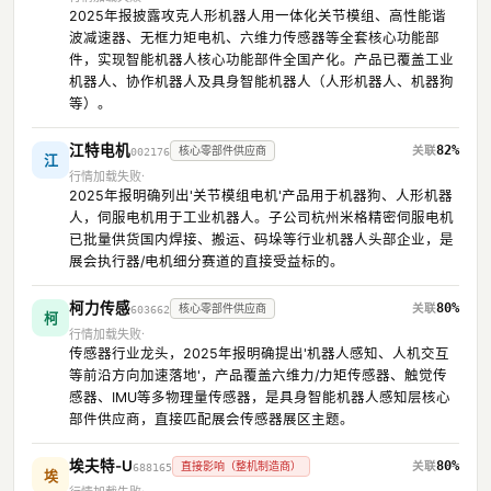
2025年报披露攻克人形机器人用一体化关节模组、高性能谐
波减速器、无框力矩电机、六维力传感器等全套核心功能部
件，实现智能机器人核心功能部件全国产化。产品已覆盖工业
机器人、协作机器人及具身智能机器人（人形机器人、机器狗
等）。
江特电机
82%
核心零部件供应商
002176
江
行情加载失败
2025年报明确列出'关节模组电机'产品用于机器狗、人形机器
人，伺服电机用于工业机器人。子公司杭州米格精密伺服电机
已批量供货国内焊接、搬运、码垛等行业机器人头部企业，是
展会执行器/电机细分赛道的直接受益标的。
柯力传感
80%
核心零部件供应商
603662
柯
行情加载失败
传感器行业龙头，2025年报明确提出'机器人感知、人机交互
等前沿方向加速落地'，产品覆盖六维力/力矩传感器、触觉传
感器、IMU等多物理量传感器，是具身智能机器人感知层核心
部件供应商，直接匹配展会传感器展区主题。
埃夫特-U
80%
直接影响（整机制造商）
688165
埃