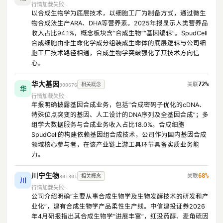
行情加载失败
以合成生物学为底层技术，以细胞工厂为制备方式，通过微生
物合成法生产ARA、DHA等营养素。2025年报显示人类营养品
收入占比94.1%，概念板块含“合成生物”“基因编辑”。SpudCell
合成细胞由非生命化学成分组装成生命体的底层逻辑与公司细
胞工厂技术路径相通，合成生物学突破强化了其技术方向信
心。
华大基因
72%
相关概念
300676
华
行情加载失败
年报明确披露基因合成业务，包括“合成密码子优化的cDNA、
特殊位点突变的基因、人工设计的DNA序列及全基因合成”；多
组学大数据服务与合成业务收入占比18.0%。合成细胞
SpudCell的构建依赖基因组合成技术，公司作为国内基因合成
领域核心参与者，在该产业链上游工具环节具备实质业务能
力。
川宁生物
68%
相关概念
301301
川
行情加载失败
公司介绍明确“主要从事合成生物学及生物发酵技术的研发和产
业化”，建有合成生物学产品柔性生产线。中信建投证券2026
年4月研报指出其合成生物学“进展丰富”，红没药醇、麦角硫因