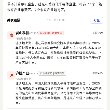
量子计算整机企业、硅光和第四代半导体企业。打造了4个市级
未来产业集聚区、2个未来产业培育区。
关联股票
3 只 · 按关联度
盯盘
岩山科技
90%
直接影响 | 政策受益
002195
岩
行情加载失败
注册地上海，通过岩思类脑研究院实质布局脑机接口。2025
年报披露拥有24项BCI发明专利，非侵入式SSVEP技术实现游
戏脑控，侵入式联合华山医院构建神经信号四级解码架构。上
海BCI企业占全国1/3、融资占60%的政策利好直接作用于公司
所在区域生态。
沪硅产业
78%
产业链配套 | 相关概念
688126
沪
行情加载失败
注册地上海，中国大陆规模最大半导体硅片企业之一。2025
年报明确提及深耕硅光等新兴领域。新闻指出上海集聚全国领
先的硅光和第四代半导体企业，公司作为上海本土半导体材料
龙头直接受益于该产业集聚趋势，是硅光产业链上游核心供应
商。