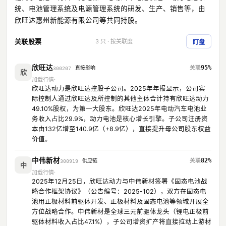
统、电池管理系统及电源管理系统的研发、生产、销售等，由
欣旺达惠州新能源有限公司等共同持股。
关联股票
3 只 · 按关联度
盯盘
欣旺达
95%
直接影响
300207
欣
加载行情
欣旺达动力是欣旺达控股子公司。2025年年报显示，公司实
际控制人通过欣旺达及所控制的其他主体合计持有欣旺达动力
49.10%股权，为第一大股东。欣旺达2025年电动汽车电池业
务收入占比29.9%，动力电池是核心增长引擎。子公司注册资
本由132亿增至140.9亿（+8.9亿），直接提升母公司股东权益
价值。
中伟新材
82%
供应链
300919
中
加载行情
2025年12月25日，欣旺达动力与中伟新材签署《固态电池战
略合作框架协议》（公告编号：2025-102），双方在固态电
池用正极材料前驱体开发、正极材料及固态电池等领域开展全
方位战略合作。中伟新材是全球三元前驱体龙头（锂电正极前
驱体材料收入占比47.1%），子公司增资扩产将直接拉动上游材